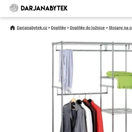
Darjanabytek.cz
>
Doplňky
>
Doplňky do ložnice
>
Stojany na o