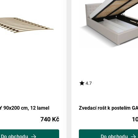
4.7
Y 90x200 cm, 12 lamel
Zvedací rošt k postelím 
740 Kč
10
Do obchodu
Do obchodu