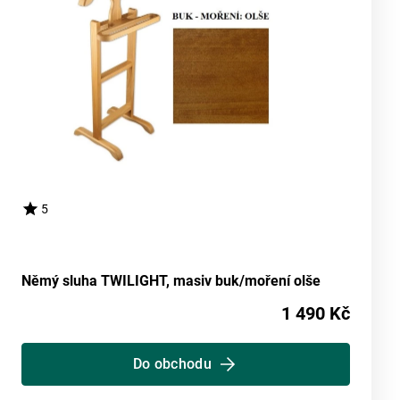
5
Němý sluha TWILIGHT, masiv buk/moření olše
1 490 Kč
Do obchodu