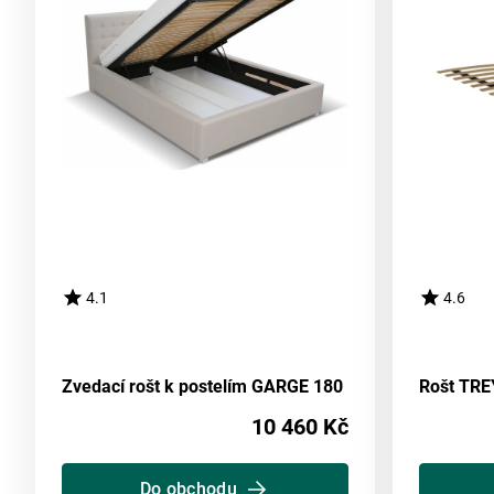
4.1
4.6
Zvedací rošt k postelím GARGE 180
Rošt TRE
10 460 Kč
Do obchodu