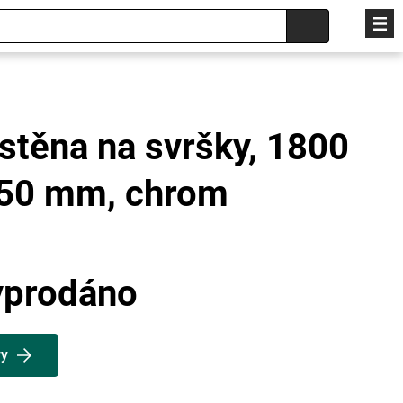
stěna na svršky, 1800
450 mm, chrom
yprodáno
vy