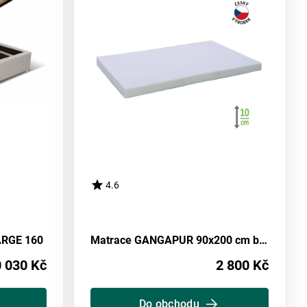
4.6
GARGE 160
Matrace GANGAPUR 90x200 cm bez potahu
 030 Kč
2 800 Kč
Do obchodu