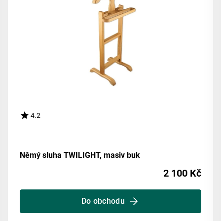
4.2
Němý sluha TWILIGHT, masiv buk
2 100 Kč
Do obchodu