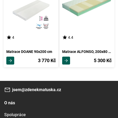
4
4.4
Matrace DOANE 90x200 cm
Matrace ALFONSO, 200x80 cm, výška 18 cm!
3 770 Kč
5 300 Kč
jsem@zdenekmatuska.cz
O nás
Spolupráce