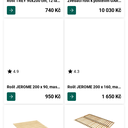
Rošt TREY 90x200 cm, 12 lamel
Zvedací rošt k postelím GARGE 160
740 Kč
10 030 Kč
4.9
4.3
Rošt JEROME 200 x 90, masiv smrk
Rošt JEROME 200 x 160, masiv smrk
950 Kč
1 650 Kč