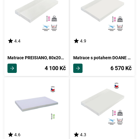
4.4
4.9
Matrace PREISIANO, 80x200 cm
Matrace s potahem DOANE 160x200 cm
4 100 Kč
6 570 Kč
4.6
4.3