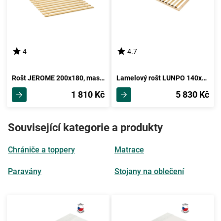
4
4.7
Rošt JEROME 200x180, masiv smrk
Lamelový rošt LUNPO 140x200 , 5 let záruka
1 810 Kč
5 830 Kč
Související kategorie a produkty
Chrániče a toppery
Matrace
Paravány
Stojany na oblečení