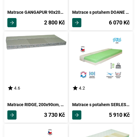
Matrace GANGAPUR 90x200 cm bez potahu
Matrace s potahem DOANE 140x200 cm
2 800 Kč
6 070 Kč
4.6
4.2
Matrace RIDGE, 200x90cm, potah froté
Matrace s potahem SERLES 90x200x20 cm
3 730 Kč
5 910 Kč