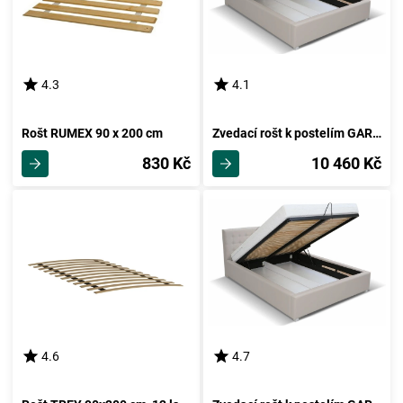
4.3
4.1
Rošt RUMEX 90 x 200 cm
Zvedací rošt k postelím GARGE 180
830 Kč
10 460 Kč
4.6
4.7