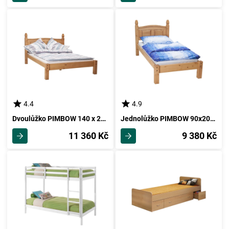
4.4
4.9
Dvoulůžko PIMBOW 140 x 200 cm, masiv borovice, vosk
Jednolůžko PIMBOW 90x200, masiv borovice, vosk
11 360 Kč
9 380 Kč