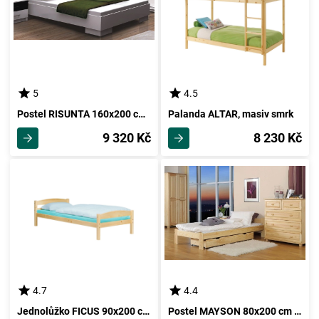
5
4.5
Postel RISUNTA 160x200 cm, bílá/černé sklo
Palanda ALTAR, masiv smrk
9 320 Kč
8 230 Kč
4.7
4.4
Jednolůžko FICUS 90x200 cm, masiv smrk
Postel MAYSON 80x200 cm s roštem, masiv borovice