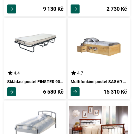
9 130 Kč
2 730 Kč
4.4
4.7
Skládací postel FINSTER 90x200 cm včetně roštu a matrace
Multifunkční postel SAGAR 90x200 cm včetně roštu, masiv borovice
6 580 Kč
15 310 Kč