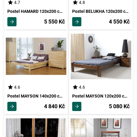
4.7
4.8
Postel HAMARD 120x200 cm s roštem, masiv borovice/moření ořech
Postel BELUKHA 120x200 cm s roštem, masiv borovice/moření dub
5 550 Kč
4 550 Kč
4.6
4.6
Postel MAYSON 140x200 cm s roštem, masiv borovice
Postel MAYSON 120x200 cm s roštem, masiv borovice/moření ořech
4 840 Kč
5 080 Kč