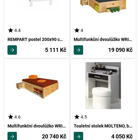
4.4
4
REMPART postel 200x90 cm, bílá, 5 let záruka
Multifunkční dvoulůžko WRIGHTSON 140x200 cm, masiv borovice
5 111 Kč
19 090 Kč
4.6
4.5
Multifunkční dvoulůžko WRIGHTSON 160x200 cm, masiv borovice
Toaletní stolek MOLTENO, bílá/černý lesk, 5 let záruka
20 740 Kč
4 050 Kč