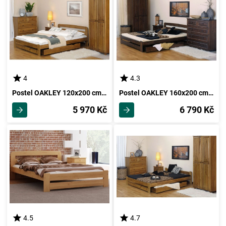
4
4.3
Postel OAKLEY 120x200 cm s roštem, masiv borovice/moření dub
Postel OAKLEY 160x200 cm s roštem, masiv borovice/moření ořech
5 970 Kč
6 790 Kč
4.5
4.7