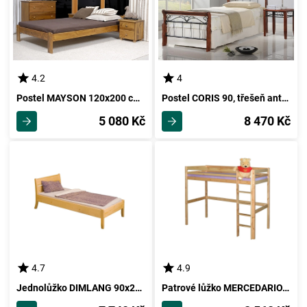
4.2
4
Postel MAYSON 120x200 cm s roštem, masiv borovice/moření dub
Postel CORIS 90, třešeň antická/černá, masiv/kov
5 080 Kč
8 470 Kč
4.7
4.9
Jednolůžko DIMLANG 90x200 cm, masiv smrk
Patrové lůžko MERCEDARIO, masiv smrk