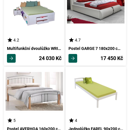
4.2
4.7
Multifunkční dvoulůžko WRIGHTSON 140x200 cm, masiv borovice/bílý lak
Postel GARGE 7 180x200 cm, bílá
24 030 Kč
17 450 Kč
5
4
Postel AVERHOA 160x200 cm s roštem, kov/ masiv
Jednolůžko FAREL 90x200 cm, masiv smrk, bílý lak