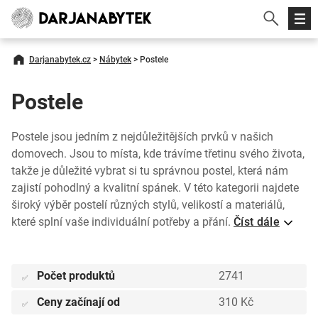
Darjanabytek.cz
>
Nábytek
>
Postele
Postele
Postele jsou jedním z nejdůležitějších prvků v našich
domovech. Jsou to místa, kde trávíme třetinu svého života,
takže je důležité vybrat si tu správnou postel, která nám
zajistí pohodlný a kvalitní spánek. V této kategorii najdete
široký výběr postelí různých stylů, velikostí a materiálů,
které splní vaše individuální potřeby a přání.
Číst dále
Počet produktů
2741
✅
Ceny začínají od
310 Kč
✅