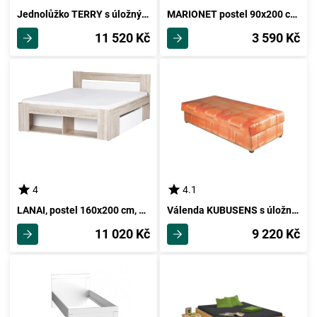
Jednolůžko TERRY s úložnými prostory včetně roštu, masiv borovice/ bílý lak
MARIONET postel 90x200 cm, bílá, 5 let záruka
11 520 Kč
3 590 Kč
4
4.1
LANAI, postel 160x200 cm, dub sonoma/bílá
Válenda KUBUSENS s úložným prostorem, oranžový vzor
11 020 Kč
9 220 Kč