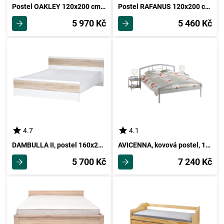
Postel OAKLEY 120x200 cm s roštem, masiv borovice/moření olše
Postel RAFANUS 120x200 cm s roštem, masiv borovice/moření dub
5 970 Kč
5 460 Kč
4.7
4.1
DAMBULLA II, postel 160x200 cm, dub sonoma/bílá
AVICENNA, kovová postel, 160x200 cm
5 700 Kč
7 240 Kč