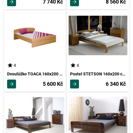
7 740 Kč
8 560 Kč
4
4
Dvoulůžko TOACA 160x200 cm, lamino, buk
Postel STETSON 160x200 cm s roštem, masiv borovice/moření dub
5 600 Kč
6 340 Kč