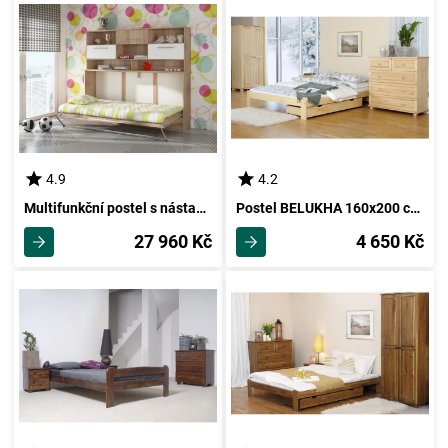
4.9
4.2
Multifunkční postel s nástavcem CEDUNA, dub sonoma/bílá, 5 let záruka
Postel BELUKHA 160x200 cm s roštem, masiv borovice
27 960 Kč
4 650 Kč