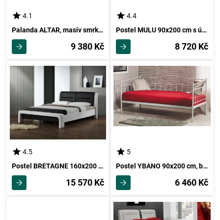
4.1
4.4
Palanda ALTAR, masiv smrk - bílý lak
Postel MULU 90x200 cm s úložným prostorem, lamino, buk
9 380 Kč
8 720 Kč
4.5
5
Postel BRETAGNE 160x200 cm, černá/bílá
Postel YBANO 90x200 cm, bílá
15 570 Kč
6 460 Kč