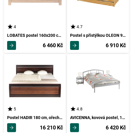
4
4.7
LOBATES postel 160x200 cm bez roštu, dub sonoma, 5 let záruka
Postel s přistýlkou OLEON 90x200 s rošty, lakovaný borovicový masiv
6 460 Kč
6 910 Kč
5
4.8
Postel HADIR 180 cm, ořech tmavý
AVICENNA, kovová postel, 140x200 cm
16 210 Kč
6 420 Kč