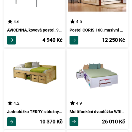
4.6
4.5
AVICENNA, kovová postel, 90x200 cm
Postel CORIS 160, masivní dřevo/lakovaná ocel, třešeň antická/černá
4 940 Kč
12 250 Kč
4.2
4.9
Jednolůžko TERRY s úložnými prostory včetně roštu, masiv borovice lak
Multifunkční dvoulůžko WRIGHTSON 160x200 cm, masiv borovice/bílý lak
10 370 Kč
26 010 Kč