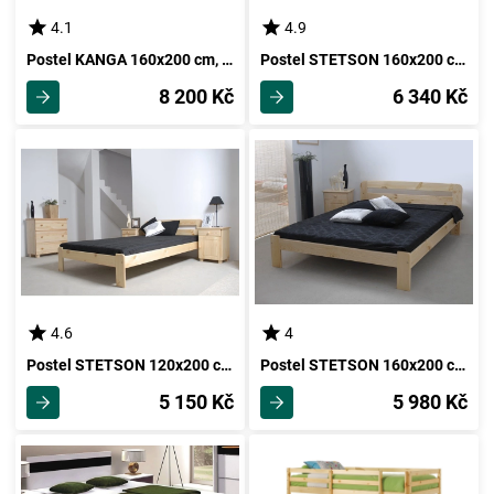
4.1
4.9
Postel KANGA 160x200 cm, třešeň antická, kov/masiv
Postel STETSON 160x200 cm s roštem, masiv borovice/moření ořech
8 200 Kč
6 340 Kč
4.6
4
Postel STETSON 120x200 cm s roštem, masiv borovice
Postel STETSON 160x200 cm s roštem, masiv borovice
5 150 Kč
5 980 Kč