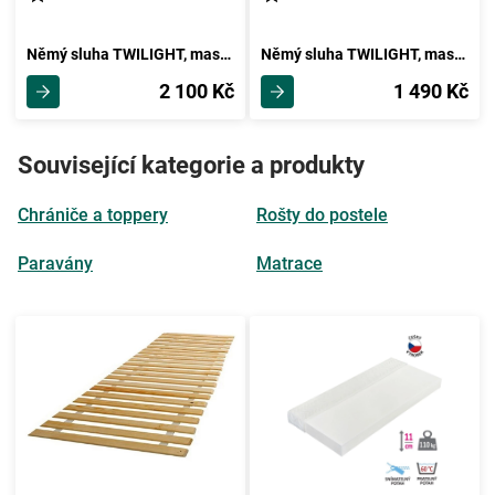
Němý sluha TWILIGHT, masiv buk
Němý sluha TWILIGHT, masiv buk/moření olše
2 100 Kč
1 490 Kč
Související kategorie a produkty
Chrániče a toppery
Rošty do postele
Paravány
Matrace