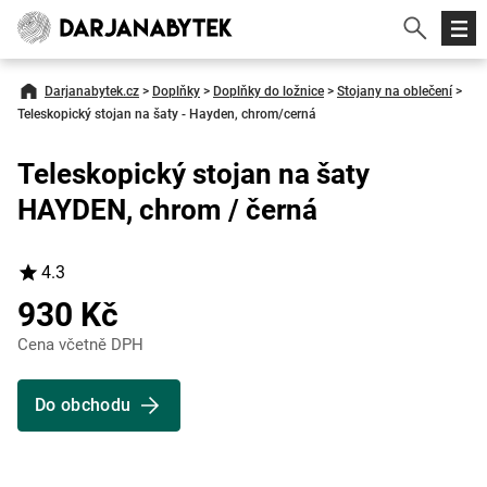
Darjanabytek.cz
>
Doplňky
>
Doplňky do ložnice
>
Stojany na oblečení
>
Teleskopický stojan na šaty - Hayden, chrom/cerná
Teleskopický stojan na šaty
HAYDEN, chrom / černá
4.3
930 Kč
Cena včetně DPH
Do obchodu