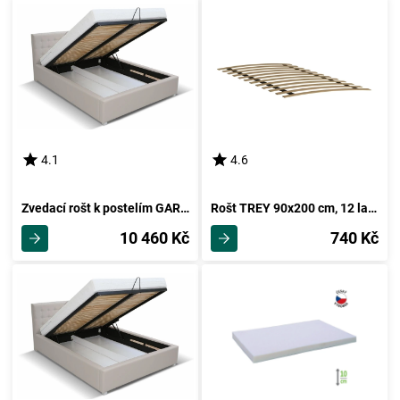
4.1
4.6
Zvedací rošt k postelím GARGE 180
Rošt TREY 90x200 cm, 12 lamel
10 460 Kč
740 Kč