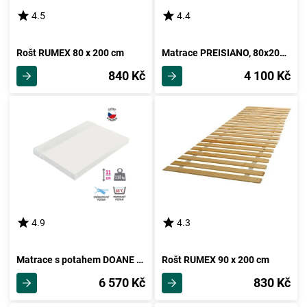
4.5
4.4
Rošt RUMEX 80 x 200 cm
Matrace PREISIANO, 80x200 cm
840 Kč
4 100 Kč
4.9
4.3
Matrace s potahem DOANE 160x200 cm
Rošt RUMEX 90 x 200 cm
6 570 Kč
830 Kč