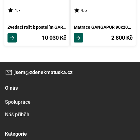
4.7
4.6
Zvedací rošt k postelím GARGE 160
Matrace GANGAPUR 90x200 cm bez potahu
10 030 Kč
2 800 Kč
jsem@zdenekmatuska.cz
O nás
Spolupráce
Náš příběh
Kategorie