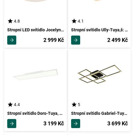
4.8
4.1
Stropní LED svítidlo Jocelyn, Ø: Ca. 42cm
Stropní svítidlo Ully-Tuya,š: Ca 48,5cm, Akryl
2 999 Kč
2 499 Kč
4.4
5
Stropní svítidlo Doro-Tuya, D: Ca 120cm, Bílá
Stropní svítidlo Gabriel-Tuya,š: Ca 51cm
3 199 Kč
3 699 Kč