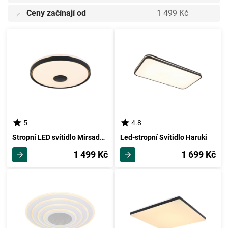
Ceny začínají od
1 499 Kč
✅
5
4.8
Stropní LED svítidlo Mirsada, Ovládaní Smartfonem
Led-stropní Svítidlo Haruki
1 499 Kč
1 699 Kč