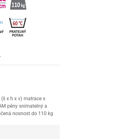
y
š x h x v) matrace s
AM pěny snímatelný a
ručená nosnost do 110 kg