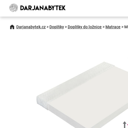
Darjanabytek.cz
>
Doplňky
>
Doplňky do ložnice
>
Matrace
>
M