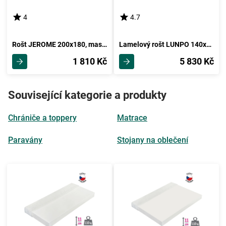
4
4.7
Rošt JEROME 200x180, masiv smrk
Lamelový rošt LUNPO 140x200 , 5 let záruka
1 810 Kč
5 830 Kč
Související kategorie a produkty
Chrániče a toppery
Matrace
Paravány
Stojany na oblečení