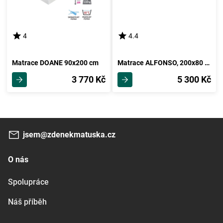
4
4.4
Matrace DOANE 90x200 cm
Matrace ALFONSO, 200x80 cm, výška 18 cm!
3 770 Kč
5 300 Kč
jsem@zdenekmatuska.cz
O nás
Spolupráce
Náš příběh