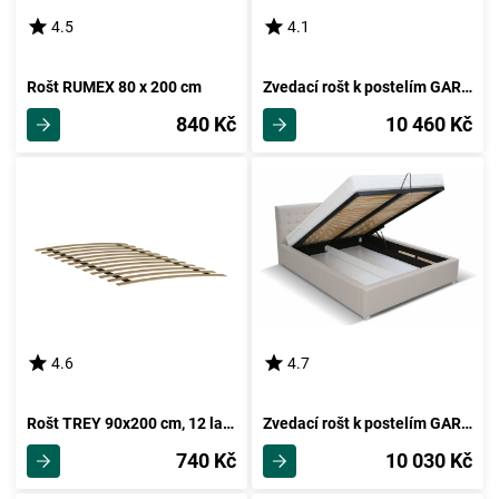
4.5
4.1
Rošt RUMEX 80 x 200 cm
Zvedací rošt k postelím GARGE 180
840 Kč
10 460 Kč
4.6
4.7
Rošt TREY 90x200 cm, 12 lamel
Zvedací rošt k postelím GARGE 160
740 Kč
10 030 Kč