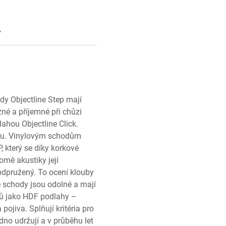
y
dy Objectline Step mají
zné a příjemné při chůzi
ahou Objectline Click.
uku. Vinylovým schodům
 který se díky korkové
omě akustiky její
 odpružený. To ocení klouby
é schody jsou odolné a mají
álů jako HDF podlahy –
ojiva. Splňují kritéria pro
dno udržují a v průběhu let