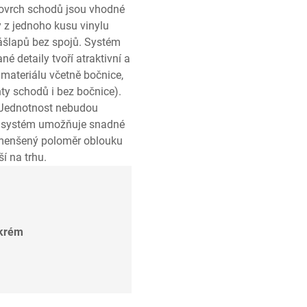
 povrch schodů jsou vhodné
 z jednoho kusu vinylu
ášlapů bez spojů. Systém
 detaily tvoří atraktivní a
materiálu včetně bočnice,
ty schodů i bez bočnice).
 Jednotnost nebudou
cí systém umožňuje snadné
 zmenšený poloměr oblouku
í na trhu.
 krém