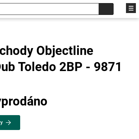
chody Objectline
ub Toledo 2BP - 9871
yprodáno
vy