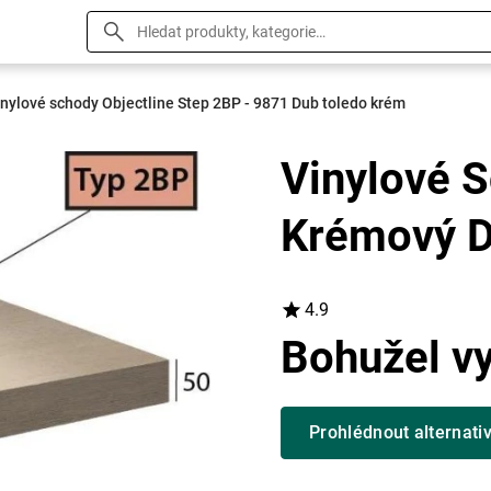
inylové schody Objectline Step 2BP - 9871 Dub toledo krém
Vinylové S
Krémový D
4.9
Bohužel v
Prohlédnout alternati