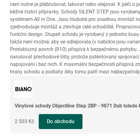
není nutné je přebrušovat, lakovat nebo olejovat. K péči o
běžné čisticí přípravky. Schody SILENT STEP jsou vyrobeny
systémem All in One. Jsou hluboké pro snadnou montáž n
zjednodušuje montáž a zlevňuje celé schodiště. Propracované
funkční design. Stupeň schodu je vyrobený z jednoho kusu 
takže není možné, aby se odlepovala (v nabídce jsou varian
Protiskluzný povrch (R10) přispívá k bezpečnému pohybu.
narušovat přechodové lišty, protože patentovaný spojova
napojování i bez nich. K maximální bezpečnosti přispívá
hrany schodu a podlahy díky tomu patří mezi nejbezpečnějš
Vinylové schody Objectline Step 2BP - 9871 Dub toledo
2 503 Kč
Do obchodu