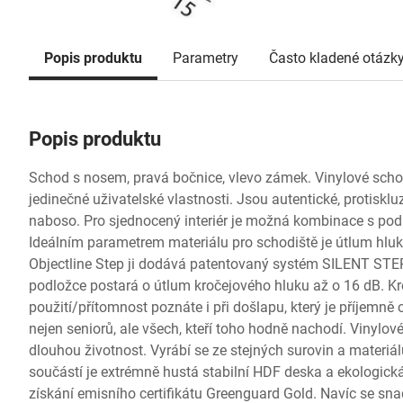
Popis produktu
Parametry
Často kladené otázk
Popis produktu
Schod s nosem, pravá bočnice, vlevo zámek. Vinylové scho
jedinečné uživatelské vlastnosti. Jsou autentické, protisklu
naboso. Pro sjednocený interiér je možná kombinace s podl
Ideálním parametrem materiálu pro schodiště je útlum hl
Objectline Step ji dodává patentovaný systém SILENT STEP,
podložce postará o útlum kročejového hluku až o 16 dB. Kr
použití/přítomnost poznáte i při došlapu, který je příjemně
nejen seniorů, ale všech, kteří toho hodně nachodí. Vinylov
dlouhou životnost. Vyrábí se ze stejných surovin a materi
součástí je extrémně hustá stabilní HDF deska a ekologická p
získání emisního certifikátu Greenguard Gold. Navíc se sna