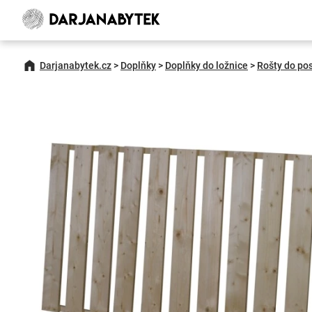
Darjanabytek.cz
>
Doplňky
>
Doplňky do ložnice
>
Rošty do po