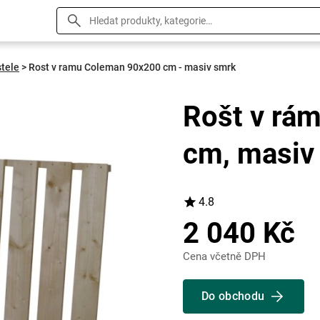
stele
>
Rost v ramu Coleman 90x200 cm - masiv smrk
Rošt v r
cm, masiv
4.8
2 040 Kč
Cena včetně DPH
Do obchodu