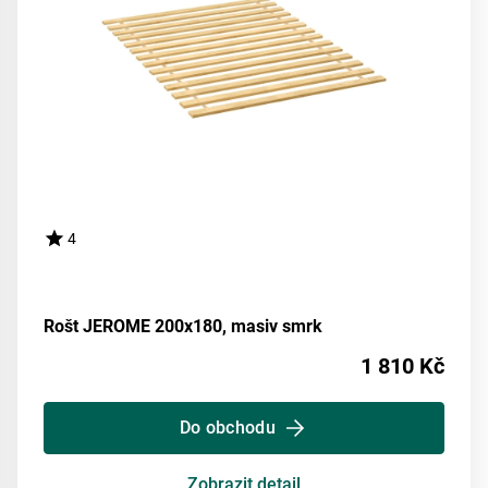
4
Rošt JEROME 200x180, masiv smrk
1 810 Kč
Do obchodu
Zobrazit detail