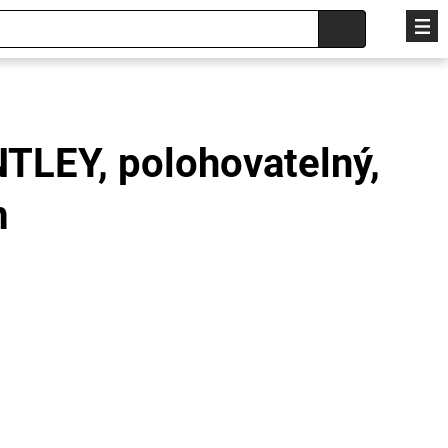
TLEY, polohovatelný,
m