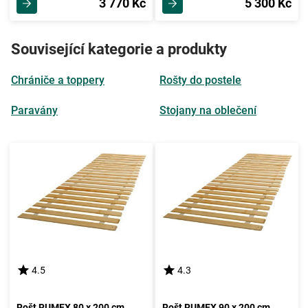
3 770 Kč
5 300 Kč
Související kategorie a produkty
Chrániče a toppery
Rošty do postele
Paravány
Stojany na oblečení
4.5
4.3
Rošt RUMEX 80 x 200 cm
Rošt RUMEX 90 x 200 cm