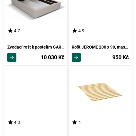
4.7
4.9
Zvedací rošt k postelím GARGE 160
Rošt JEROME 200 x 90, masiv smrk
10 030 Kč
950 Kč
4.3
4