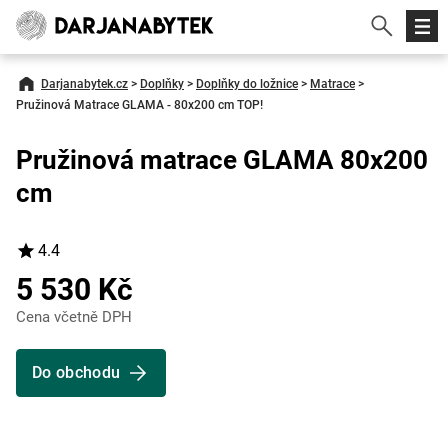
Darjanabytek.cz
>
Doplňky
>
Doplňky do ložnice
>
Matrace
>
Pružinová Matrace GLAMA - 80x200 cm TOP!
Pružinová matrace GLAMA 80x200
cm
4.4
5 530 Kč
Cena včetně DPH
Do obchodu