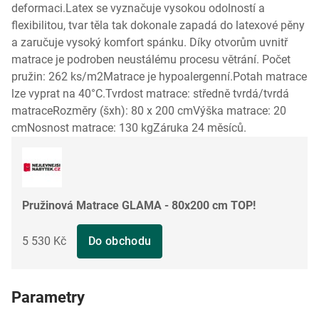
deformaci.Latex se vyznačuje vysokou odolností a
flexibilitou, tvar těla tak dokonale zapadá do latexové pěny
a zaručuje vysoký komfort spánku. Díky otvorům uvnitř
matrace je podroben neustálému procesu větrání. Počet
pružin: 262 ks/m2Matrace je hypoalergenní.Potah matrace
lze vyprat na 40°C.Tvrdost matrace: středně tvrdá/tvrdá
matraceRozměry (šxh): 80 x 200 cmVýška matrace: 20
cmNosnost matrace: 130 kgZáruka 24 měsíců.
Pružinová Matrace GLAMA - 80x200 cm TOP!
5 530 Kč
Do obchodu
Parametry