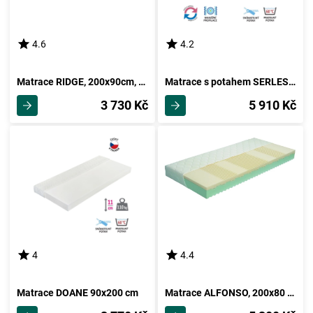
4.6
4.2
Matrace RIDGE, 200x90cm, potah froté
Matrace s potahem SERLES 90x200x20 cm
3 730 Kč
5 910 Kč
4
4.4
Matrace DOANE 90x200 cm
Matrace ALFONSO, 200x80 cm, výška 18 cm!