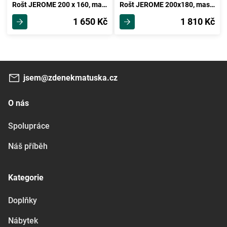
Rošt JEROME 200 x 160, masiv smrk
Rošt JEROME 200x180, masiv smrk
1 650 Kč
1 810 Kč
jsem@zdenekmatuska.cz
O nás
Spolupráce
Náš příběh
Kategorie
Doplňky
Nábytek