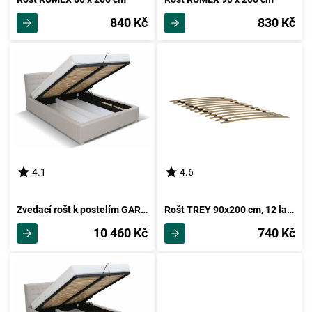
840 Kč
830 Kč
4.1
4.6
Zvedací rošt k postelím GARGE 180
Rošt TREY 90x200 cm, 12 lamel
10 460 Kč
740 Kč