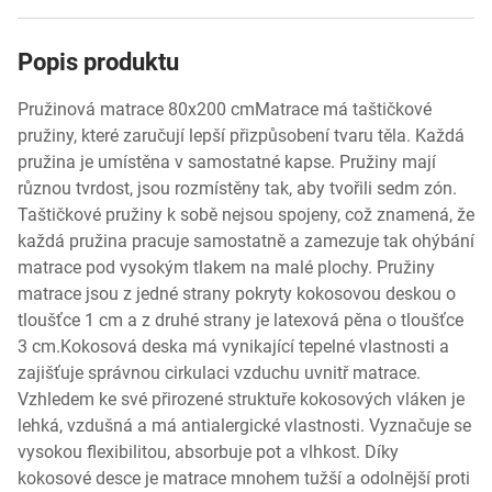
Popis produktu
Pružinová matrace 80x200 cmMatrace má taštičkové
pružiny, které zaručují lepší přizpůsobení tvaru těla. Každá
pružina je umístěna v samostatné kapse. Pružiny mají
různou tvrdost, jsou rozmístěny tak, aby tvořili sedm zón.
Taštičkové pružiny k sobě nejsou spojeny, což znamená, že
každá pružina pracuje samostatně a zamezuje tak ohýbání
matrace pod vysokým tlakem na malé plochy. Pružiny
matrace jsou z jedné strany pokryty kokosovou deskou o
tloušťce 1 cm a z druhé strany je latexová pěna o tloušťce
3 cm.Kokosová deska má vynikající tepelné vlastnosti a
zajišťuje správnou cirkulaci vzduchu uvnitř matrace.
Vzhledem ke své přirozené struktuře kokosových vláken je
lehká, vzdušná a má antialergické vlastnosti. Vyznačuje se
vysokou flexibilitou, absorbuje pot a vlhkost. Díky
kokosové desce je matrace mnohem tužší a odolnější proti