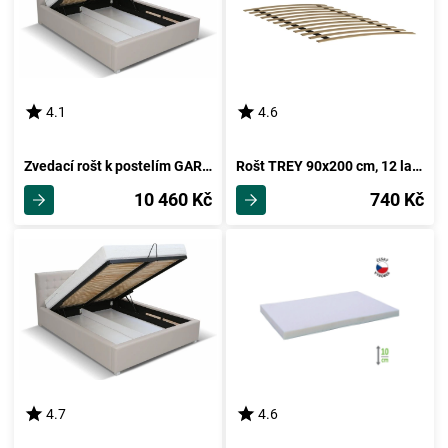
4.1
4.6
Zvedací rošt k postelím GARGE 180
Rošt TREY 90x200 cm, 12 lamel
10 460 Kč
740 Kč
4.7
4.6