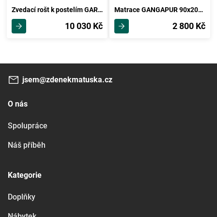
Zvedací rošt k postelím GARGE 160
Matrace GANGAPUR 90x200 cm bez potahu
10 030 Kč
2 800 Kč
jsem@zdenekmatuska.cz
O nás
Spolupráce
Náš příběh
Kategorie
Doplňky
Nábytek