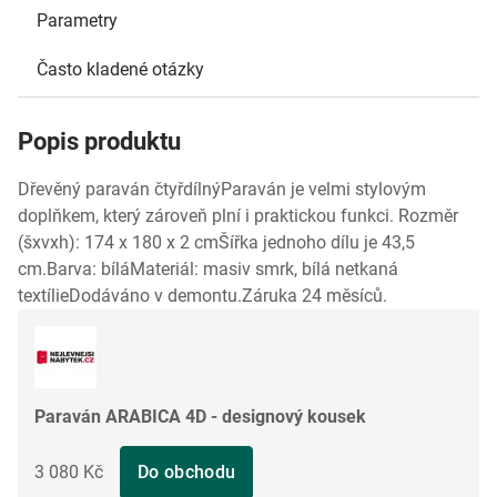
Parametry
Často kladené otázky
Popis produktu
Dřevěný paraván čtyřdílnýParaván je velmi stylovým
doplňkem, který zároveň plní i praktickou funkci. Rozměr
(šxvxh): 174 x 180 x 2 cmŠířka jednoho dílu je 43,5
cm.Barva: bíláMateriál: masiv smrk, bílá netkaná
textílieDodáváno v demontu.Záruka 24 měsíců.
Paraván ARABICA 4D - designový kousek
3 080 Kč
Do obchodu