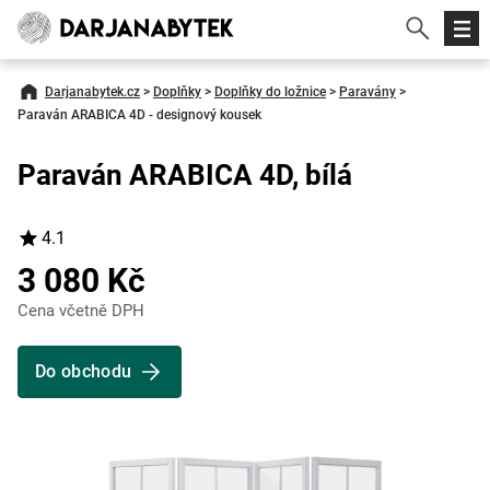
Darjanabytek.cz
>
Doplňky
>
Doplňky do ložnice
>
Paravány
>
Paraván ARABICA 4D - designový kousek
Paraván ARABICA 4D, bílá
4.1
3 080 Kč
Cena včetně DPH
Do obchodu