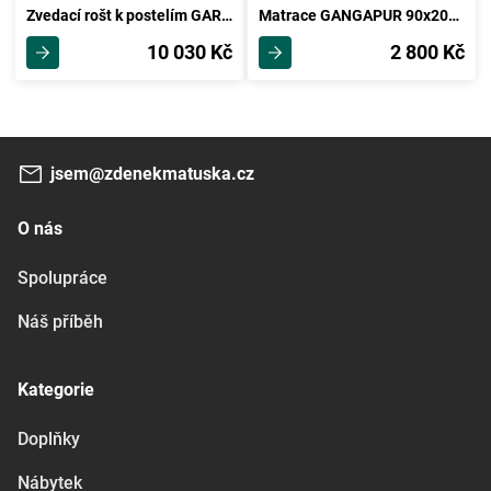
Zvedací rošt k postelím GARGE 160
Matrace GANGAPUR 90x200 cm bez potahu
10 030 Kč
2 800 Kč
jsem@zdenekmatuska.cz
O nás
Spolupráce
Náš příběh
Kategorie
Doplňky
Nábytek