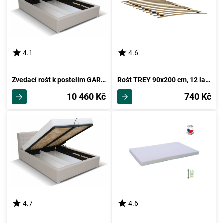
4.1
4.6
Zvedací rošt k postelím GARGE 180
Rošt TREY 90x200 cm, 12 lamel
10 460 Kč
740 Kč
4.7
4.6