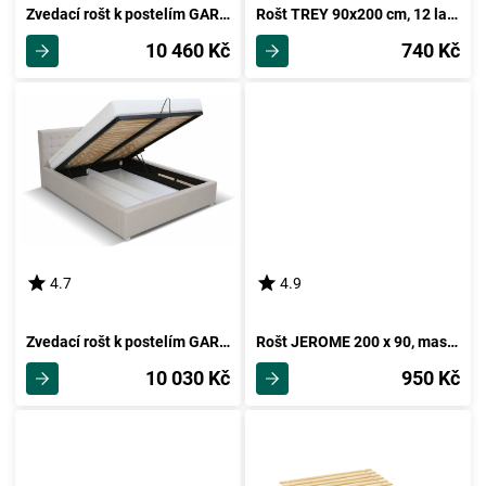
Zvedací rošt k postelím GARGE 180
Rošt TREY 90x200 cm, 12 lamel
10 460 Kč
740 Kč
4.7
4.9
Zvedací rošt k postelím GARGE 160
Rošt JEROME 200 x 90, masiv smrk
10 030 Kč
950 Kč