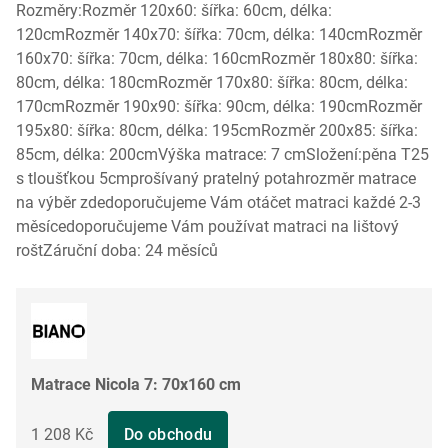
Rozměry:Rozměr 120x60: šířka: 60cm, délka:
120cmRozměr 140x70: šířka: 70cm, délka: 140cmRozměr
160x70: šířka: 70cm, délka: 160cmRozměr 180x80: šířka:
80cm, délka: 180cmRozměr 170x80: šířka: 80cm, délka:
170cmRozměr 190x90: šířka: 90cm, délka: 190cmRozměr
195x80: šířka: 80cm, délka: 195cmRozměr 200x85: šířka:
85cm, délka: 200cmVýška matrace: 7 cmSložení:pěna T25
s tloušťkou 5cmprošívaný pratelný potahrozměr matrace
na výběr zdedoporučujeme Vám otáčet matraci každé 2-3
měsícedoporučujeme Vám používat matraci na lištový
roštZáruční doba: 24 měsíců
Matrace Nicola 7: 70x160 cm
1 208 Kč
Do obchodu