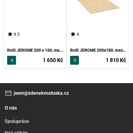
4.3
4
Rošt JEROME 200 x 160, masiv smrk
Rošt JEROME 200x180, masiv smrk
1 650 Kč
1 810 Kč
jsem@zdenekmatuska.cz
O nás
Spolupráce