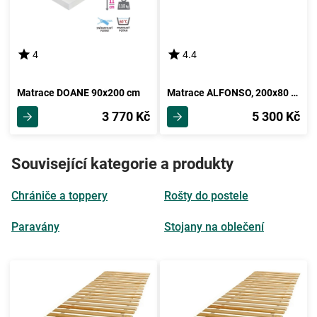
4
4.4
Matrace DOANE 90x200 cm
Matrace ALFONSO, 200x80 cm, výška 18 cm!
3 770 Kč
5 300 Kč
Související kategorie a produkty
Chrániče a toppery
Rošty do postele
Paravány
Stojany na oblečení