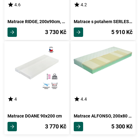
4.6
4.2
Matrace RIDGE, 200x90cm, potah froté
Matrace s potahem SERLES 90x200x20 cm
3 730 Kč
5 910 Kč
4
4.4
Matrace DOANE 90x200 cm
Matrace ALFONSO, 200x80 cm, výška 18 cm!
3 770 Kč
5 300 Kč