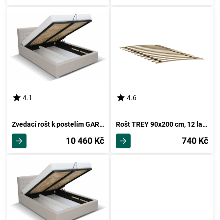
4.1
4.6
Zvedací rošt k postelím GARGE 180
Rošt TREY 90x200 cm, 12 lamel
10 460 Kč
740 Kč