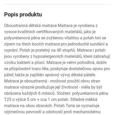
Popis produktu
Oboustranná dětská matrace Matrace je vyrobena z
vysoce kvalitních certifikovaných materiálů, jako je
polyuretanová pěna se zvýšenou vitalitou a potah tori se
zipem na třech bocích matrace pro jednoduché sundání a
vyprání. Potah je pratelný na 40 stupňů. Matrace i potah
jsou vyrobeny z hypoalergenních materiálů, které zabraňují
vzniku bakterií a plísní. Matrace je velmi pohodlná, dobře
se přizpůsobní tvaru těla, poskytuje dostatečnou oporu pro
páteř, takže je zajištěn správný vývoj dětské páteře.
Matrace je oboustranná - možnost použití obou stran
matrace výrazně prodlužuje její životnost - měla by být
obrácena každých 6 měsíců. Složení: polyuretanová pěna
T25 o výšce 5 cm + cca 1 cm potah. Středně měkká
matrace na obou stranách. Potah Toria se vyznačuje
výjimečnou pevností a odolností proti mechanickému