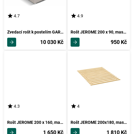
4.7
4.9
Zvedací rošt k postelím GARGE 160
Rošt JEROME 200 x 90, masiv smrk
10 030 Kč
950 Kč
4.3
4
Rošt JEROME 200 x 160, masiv smrk
Rošt JEROME 200x180, masiv smrk
1 650 Kč
1 810 Kč