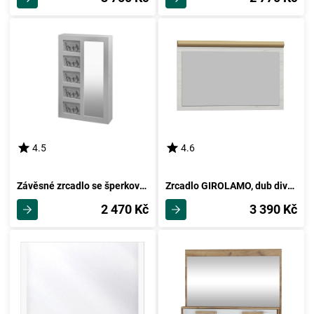
4.5
4.6
Závěsné zrcadlo se šperkovnicí JERAI, bílá
Zrcadlo GIROLAMO, dub divoký/jasan bílý
2 470 Kč
3 390 Kč