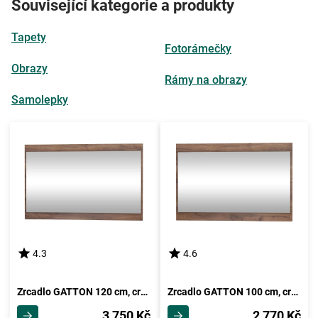
Související kategorie a produkty
Tapety
Fotorámečky
Obrazy
Rámy na obrazy
Samolepky
4.3
4.6
Zrcadlo GATTON 120 cm, craft tobaco, 5 let záruka
Zrcadlo GATTON 100 cm, craft tobaco, 5 let záruka
3 750 Kč
2 770 Kč