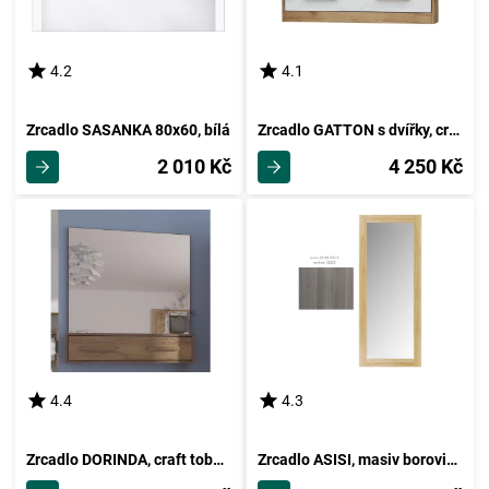
4.2
4.1
Zrcadlo SASANKA 80x60, bílá
Zrcadlo GATTON s dvířky, craft zlatý/craft bílý, 5 let záruka
2 010 Kč
4 250 Kč
4.4
4.3
Zrcadlo DORINDA, craft tobaco/craft zlatý, 5 let záruka
Zrcadlo ASISI, masiv borovice/moření: šedá