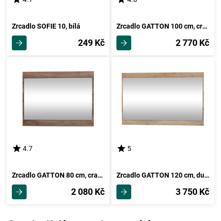
Zrcadlo SOFIE 10, bílá
Zrcadlo GATTON 100 cm, craft zlatý, 5 let záruka
249 Kč
2 770 Kč
4.7
5
Zrcadlo GATTON 80 cm, craft tobaco, 5 let záruka
Zrcadlo GATTON 120 cm, dub sonoma, 5 let záruka
2 080 Kč
3 750 Kč