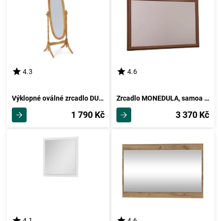
4.3
4.6
Výklopné oválné zrcadlo DUMAI, dub
Zrcadlo MONEDULA, samoa king
1 790 Kč
3 370 Kč
4.1
4.6