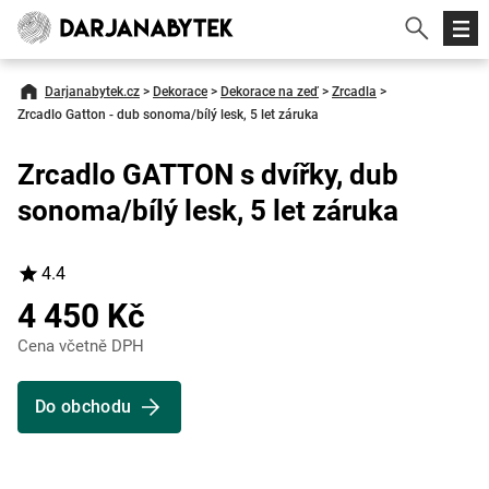
Darjanabytek.cz
>
Dekorace
>
Dekorace na zeď
>
Zrcadla
>
Zrcadlo Gatton - dub sonoma/bílý lesk, 5 let záruka
Zrcadlo GATTON s dvířky, dub
sonoma/bílý lesk, 5 let záruka
4.4
4 450 Kč
Cena včetně DPH
Do obchodu