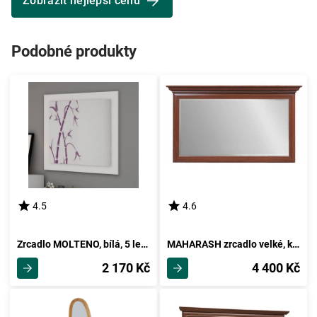
Zobrazit nejlepší cenu
Podobné produkty
4.5
4.6
Zrcadlo MOLTENO, bílá, 5 let záruka
MAHARASH zrcadlo velké, kaštan, 5 let záruka
2 170 Kč
4 400 Kč