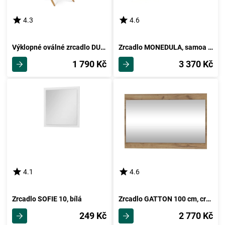
4.3
4.6
Výklopné oválné zrcadlo DUMAI, dub
Zrcadlo MONEDULA, samoa king
1 790 Kč
3 370 Kč
4.1
4.6
Zrcadlo SOFIE 10, bílá
Zrcadlo GATTON 100 cm, craft zlatý, 5 let záruka
249 Kč
2 770 Kč