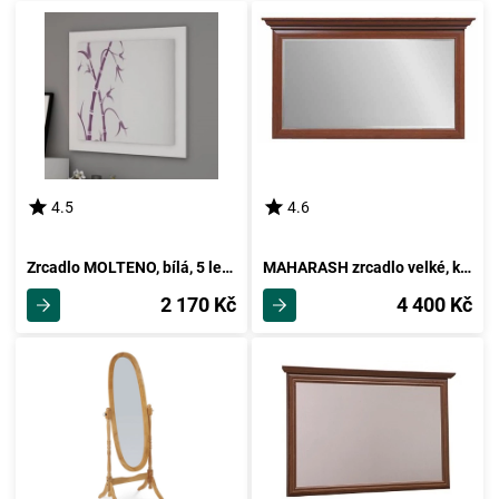
4.5
4.6
Zrcadlo MOLTENO, bílá, 5 let záruka
MAHARASH zrcadlo velké, kaštan, 5 let záruka
2 170 Kč
4 400 Kč