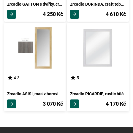
Zrcadlo GATTON s dvířky, craft zlatý/craft bílý, 5 let záruka
Zrcadlo DORINDA, craft tobaco/craft zlatý, 5 let záruka
4 250 Kč
4 610 Kč
4.3
5
Zrcadlo ASISI, masiv borovice/moření: šedá
Zrcadlo PICARDIE, rustic bílá
3 070 Kč
4 170 Kč