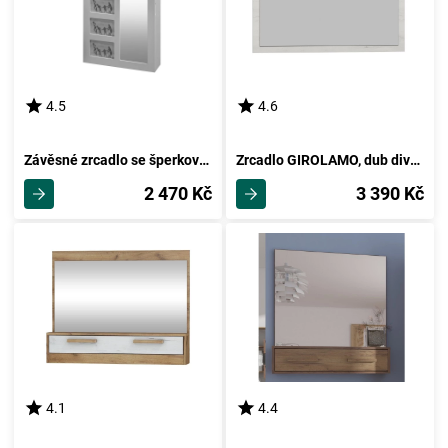
4.5
4.6
Závěsné zrcadlo se šperkovnicí JERAI, bílá
Zrcadlo GIROLAMO, dub divoký/jasan bílý
2 470 Kč
3 390 Kč
4.1
4.4