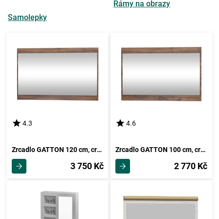
Rámy na obrazy
Samolepky
4.3
4.6
Zrcadlo GATTON 120 cm, craft tobaco, 5 let záruka
Zrcadlo GATTON 100 cm, craft tobaco, 5 let záruka
3 750 Kč
2 770 Kč