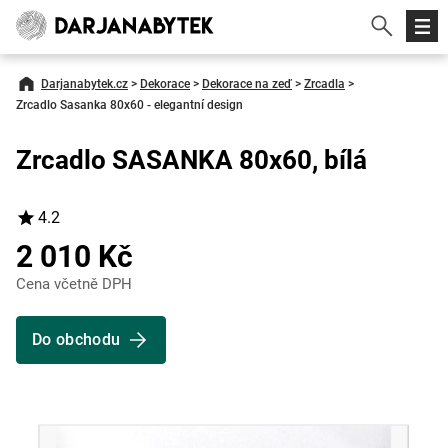
Darjanabytek.cz
>
Dekorace
>
Dekorace na zeď
>
Zrcadla
>
Zrcadlo Sasanka 80x60 - elegantní design
Zrcadlo SASANKA 80x60, bílá
4.2
2 010 Kč
Cena včetně DPH
Do obchodu