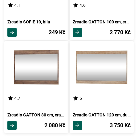
4.1
4.6
Zrcadlo SOFIE 10, bílá
Zrcadlo GATTON 100 cm, craft zlatý, 5 let záruka
249 Kč
2 770 Kč
4.7
5
Zrcadlo GATTON 80 cm, craft tobaco, 5 let záruka
Zrcadlo GATTON 120 cm, dub sonoma, 5 let záruka
2 080 Kč
3 750 Kč