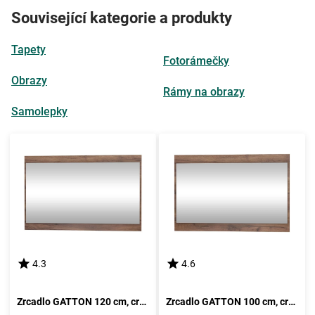
Související kategorie a produkty
Tapety
Fotorámečky
Obrazy
Rámy na obrazy
Samolepky
4.3
4.6
Zrcadlo GATTON 120 cm, craft tobaco, 5 let záruka
Zrcadlo GATTON 100 cm, craft tobaco, 5 let záruka