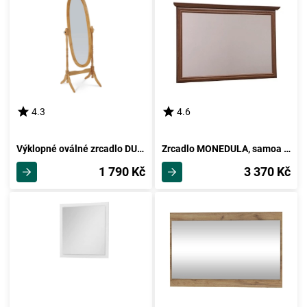
4.3
4.6
Výklopné oválné zrcadlo DUMAI, dub
Zrcadlo MONEDULA, samoa king
1 790 Kč
3 370 Kč