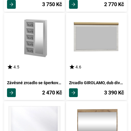
3 750 Kč
2 770 Kč
4.5
4.6
Závěsné zrcadlo se šperkovnicí JERAI, bílá
Zrcadlo GIROLAMO, dub divoký/jasan bílý
2 470 Kč
3 390 Kč