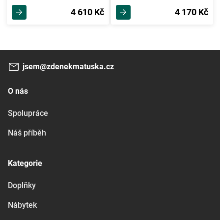
4 610 Kč
4 170 Kč
jsem@zdenekmatuska.cz
O nás
Spolupráce
Náš příběh
Kategorie
Doplňky
Nábytek