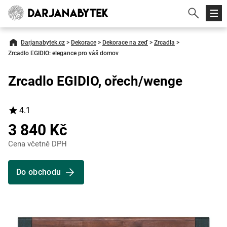
Darjanabytek.cz
>
Dekorace
>
Dekorace na zeď
>
Zrcadla
>
Zrcadlo EGIDIO: elegance pro váš domov
Zrcadlo EGIDIO, ořech/wenge
4.1
3 840 Kč
Cena včetně DPH
Do obchodu