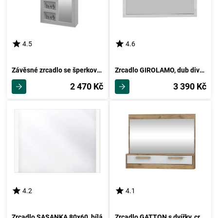
4.5
4.6
Závěsné zrcadlo se šperkovnicí JERAI, bílá
Zrcadlo GIROLAMO, dub divoký/jasan bílý
2 470 Kč
3 390 Kč
4.2
4.1
Zrcadlo SASANKA 80x60, bílá
Zrcadlo GATTON s dvířky, craft zlatý/craft bílý, 5 let záruka