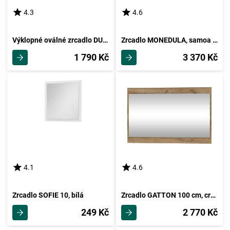
4.3
4.6
Výklopné oválné zrcadlo DUMAI, dub
Zrcadlo MONEDULA, samoa king
1 790 Kč
3 370 Kč
4.1
4.6
Zrcadlo SOFIE 10, bílá
Zrcadlo GATTON 100 cm, craft zlatý, 5 let záruka
249 Kč
2 770 Kč