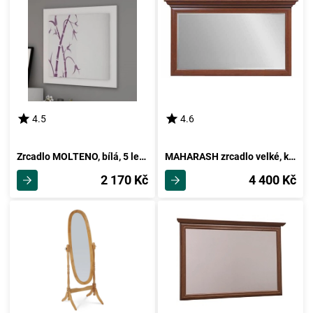
4.5
4.6
Zrcadlo MOLTENO, bílá, 5 let záruka
MAHARASH zrcadlo velké, kaštan, 5 let záruka
2 170 Kč
4 400 Kč