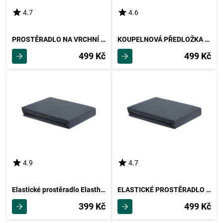
4.7
4.6
PROSTĚRADLO NA VRCHNÍ MATRACI Elasthan Topper, 180/200/15cm
KOUPELNOVÁ PŘEDLOŽKA Uwe, 60/100cm, Bílá
499 Kč
499 Kč
4.9
4.7
Elastické prostěradlo Elasthan, 100/200/28cm,antrac.
ELASTICKÉ PROSTĚRADLO Elasthan, 150/200/28cm
399 Kč
499 Kč