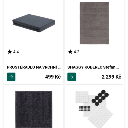
4.4
4.2
PROSTĚRADLO NA VRCHNÍ MATRACI Elasthan Topper, 180/200/15cm
SHAGGY KOBEREC Stefan 2, 120/170cm, Tm.šedá
499 Kč
2 299 Kč