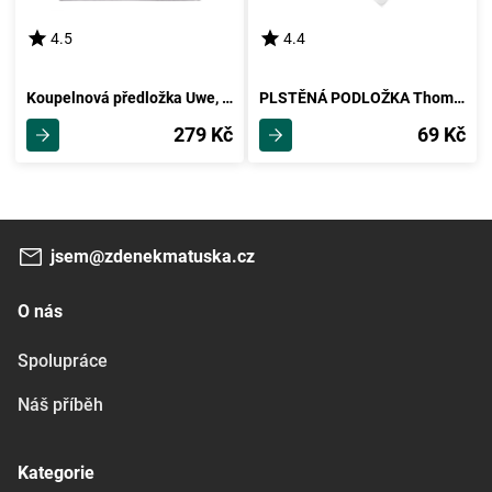
4.5
4.4
Koupelnová předložka Uwe, 50/50cm, Antracit
PLSTĚNÁ PODLOŽKA Thomas 88 Tlg. -Ext- -Kma-
279 Kč
69 Kč
jsem@zdenekmatuska.cz
O nás
Spolupráce
Náš příběh
Kategorie