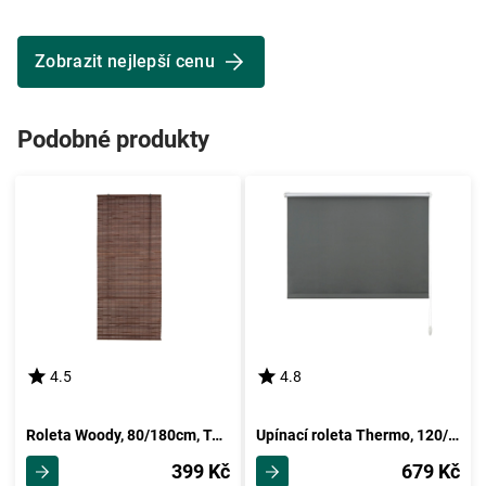
Zobrazit nejlepší cenu
Podobné produkty
4.5
4.8
Roleta Woody, 80/180cm, Tmavě Hnědá
Upínací roleta Thermo, 120/150cm, Břidlicová
399 Kč
679 Kč