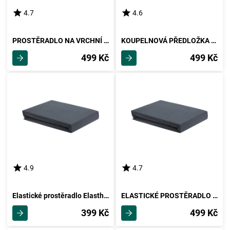
4.7
4.6
PROSTĚRADLO NA VRCHNÍ MATRACI Elasthan Topper, 180/200/15cm
KOUPELNOVÁ PŘEDLOŽKA Uwe, 60/100cm, Bílá
499 Kč
499 Kč
4.9
4.7
Elastické prostěradlo Elasthan, 100/200/28cm,antrac.
ELASTICKÉ PROSTĚRADLO Elasthan, 150/200/28cm
399 Kč
499 Kč