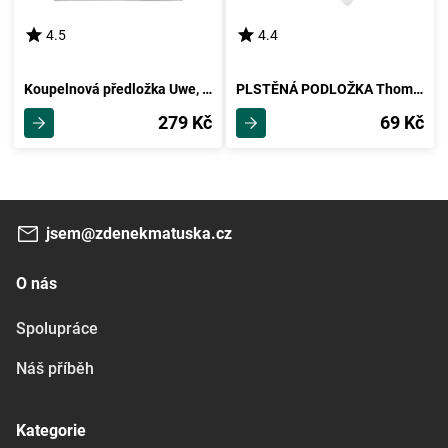
4.5
4.4
Koupelnová předložka Uwe, 50/50cm, Antracit
PLSTĚNÁ PODLOŽKA Thomas 88 Tlg. -Ext- -Kma-
279 Kč
69 Kč
jsem@zdenekmatuska.cz
O nás
Spolupráce
Náš příběh
Kategorie