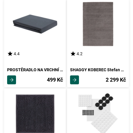
4.4
4.2
PROSTĚRADLO NA VRCHNÍ MATRACI Elasthan Topper, 180/200/15cm
SHAGGY KOBEREC Stefan 2, 120/170cm, Tm.šedá
499 Kč
2 299 Kč