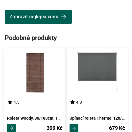
Zobrazit nejlepší cenu
Podobné produkty
4.5
4.8
Roleta Woody, 80/180cm, Tmavě Hnědá
Upínací roleta Thermo, 120/150cm, Břidlicová
399 Kč
679 Kč