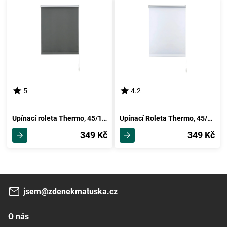
5
4.2
Upínací roleta Thermo, 45/150cm, Břidlicová
Upínací Roleta Thermo, 45/150cm, Bílá
349 Kč
349 Kč
jsem@zdenekmatuska.cz
O nás