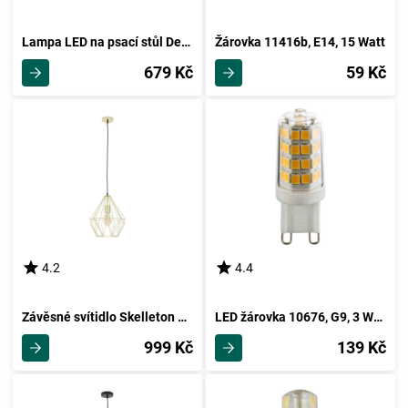
Lampa LED na psací stůl Denise 35cm, 5 Watt
Žárovka 11416b, E14, 15 Watt
679 Kč
59 Kč
4.2
4.4
Závěsné svítidlo Skelleton 30/110 Cm, 60 Watt
LED žárovka 10676, G9, 3 Watt
999 Kč
139 Kč