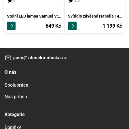
5
4.7
Stolní LED lampa Samuel V: 34cm, 3 Watt
Svítidlo závěsné Isabella 149cm, 40 Watt
649 Kč
1 199 Kč
jsem@zdenekmatuska.cz
O nás
Spolupráce
Náš příběh
Kategorie
Doplňky