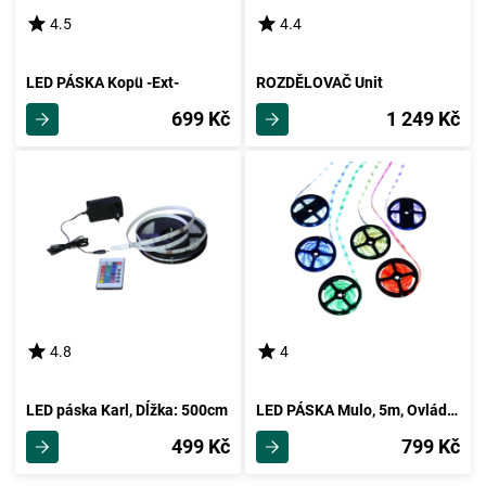
4.5
4.4
LED PÁSKA Kopü -Ext-
ROZDĚLOVAČ Unit
699 Kč
1 249 Kč
4.8
4
LED páska Karl, Dĺžka: 500cm
LED PÁSKA Mulo, 5m, Ovládaní Smartfónem
499 Kč
799 Kč