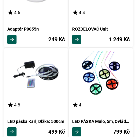
4.6
4.4
Adaptér P0055n
ROZDĚLOVAČ Unit
249 Kč
1 249 Kč
4.8
4
LED páska Karl, Dĺžka: 500cm
LED PÁSKA Mulo, 5m, Ovládaní Smartfónem
499 Kč
799 Kč