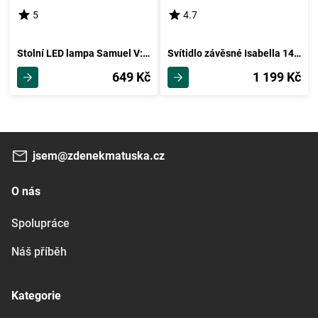
5
4.7
Stolní LED lampa Samuel V: 34cm, 3 Watt
Svítidlo závěsné Isabella 149cm, 40 Watt
649 Kč
1 199 Kč
jsem@zdenekmatuska.cz
O nás
Spolupráce
Náš příběh
Kategorie