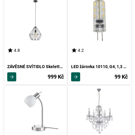
4.8
4.2
ZÁVĚSNÉ SVÍTIDLO Skeletton -Akt-
LED žárovka 10110, G4, 1,3 Watt
999 Kč
99 Kč