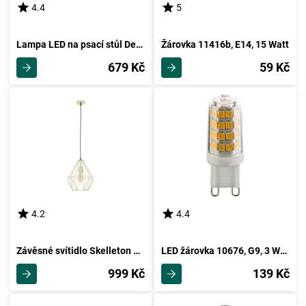
4.4
5
Lampa LED na psací stůl Denise 35cm, 5 Watt
Žárovka 11416b, E14, 15 Watt
679 Kč
59 Kč
4.2
4.4
Závěsné svítidlo Skelleton 30/110 Cm, 60 Watt
LED žárovka 10676, G9, 3 Watt
999 Kč
139 Kč