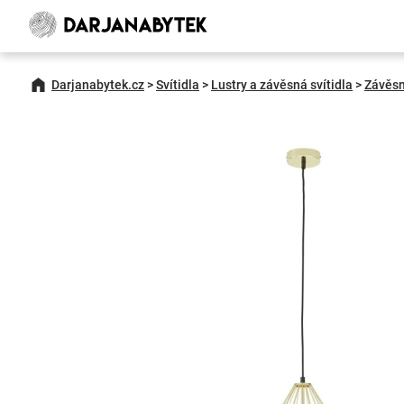
Darjanabytek.cz
>
Svítidla
>
Lustry a závěsná svítidla
>
Závěsn