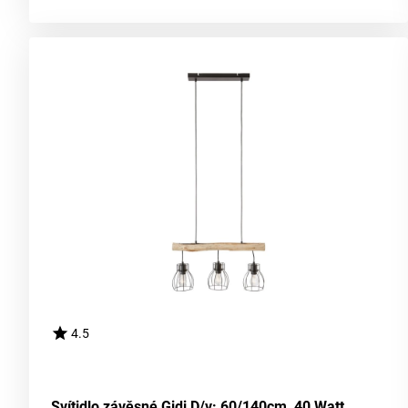
4.5
Svítidlo závěsné Gidi D/v: 60/140cm, 40 Watt