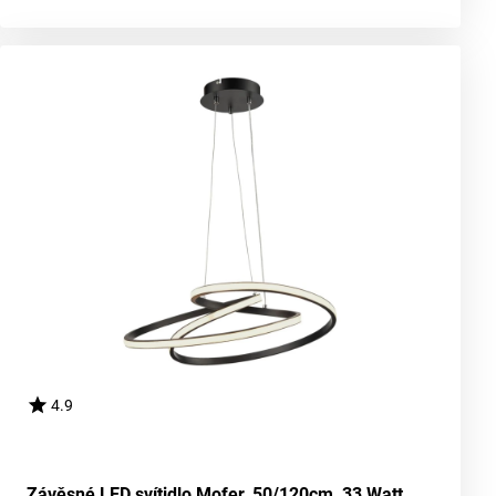
4.9
Závěsné LED svítidlo Mofer, 50/120cm, 33 Watt