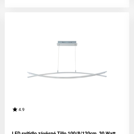
4.9
LED svítidlo závěsné Tillo 100/8/120cm, 30 Watt