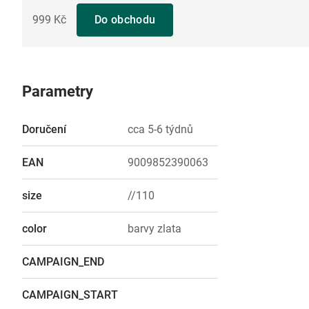
999 Kč
Do obchodu
Parametry
Doručení
cca 5-6 týdnů
EAN
9009852390063
size
//110
color
barvy zlata
CAMPAIGN_END
CAMPAIGN_START