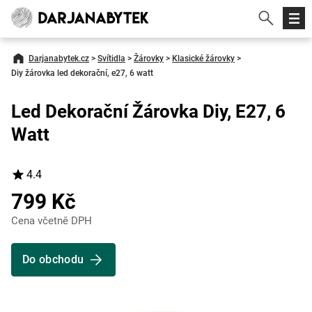
Darjanabytek.cz
>
Svítidla
>
Žárovky
>
Klasické žárovky
>
Diy žárovka led dekorační, e27, 6 watt
Led Dekorační Žárovka Diy, E27, 6
Watt
4.4
799 Kč
Cena včetně DPH
Do obchodu