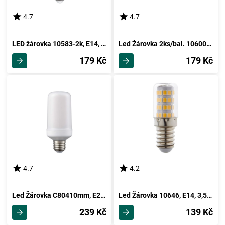
4.7
4.7
LED žárovka 10583-2k, E14, 4 Watt
Led Žárovka 2ks/bal. 10600-2, E27, 9 Watt
179 Kč
179 Kč
4.7
4.2
Led Žárovka C80410mm, E27, 3 Watt
Led Žárovka 10646, E14, 3,5 Watt
239 Kč
139 Kč