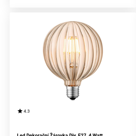
4.3
Led Dekorační Žárovka Diy, E27, 4 Watt