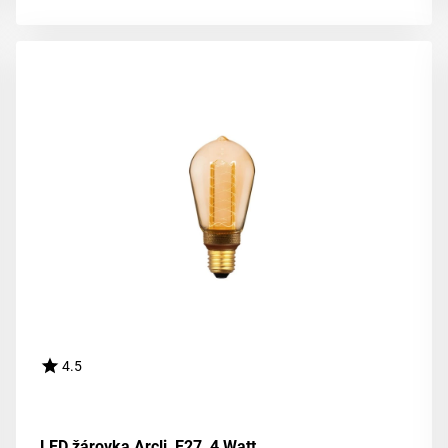
4.5
LED žárovka Arcli, E27, 4 Watt