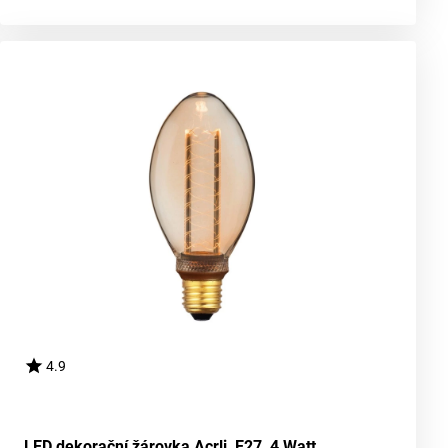
4.9
LED dekorační žárovka Acrli, E27, 4 Watt