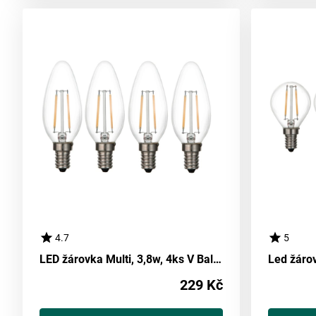
4.7
5
LED žárovka Multi, 3,8w, 4ks V Balení
229 Kč