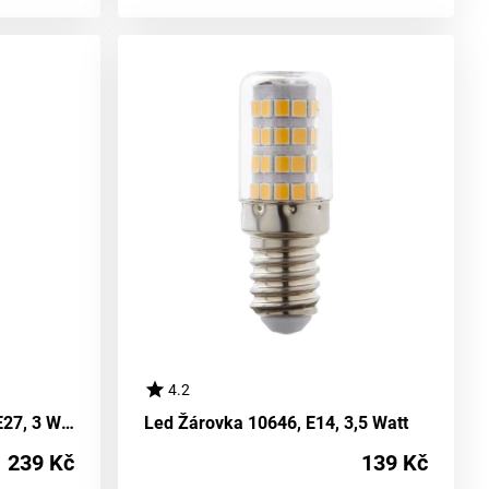
4.2
Led Žárovka C80410mm, E27, 3 Watt
Led Žárovka 10646, E14, 3,5 Watt
239 Kč
139 Kč