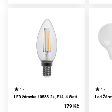
4.7
4.7
LED žárovka 10583-2k, E14, 4 Watt
179 Kč