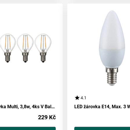
4.1
Led žárovka Multi, 3,8w, 4ks V Balení
229 Kč