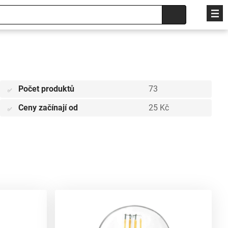
Počet produktů
73
✅
Ceny začínají od
25 Kč
✅