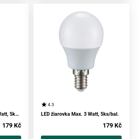
4.3
LED žárovka E14, Max. 3 Watt, 5ks/bal.
LED žiarovka Max. 3 Watt, 5ks/bal.
179 Kč
179 Kč