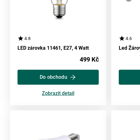
4.8
4.6
LED zárovka 11461, E27, 4 Watt
Led Žárov
499 Kč
Do obchodu
Zobrazit detail