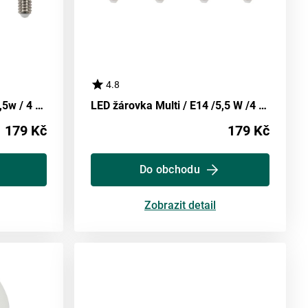
4.8
Led Žárovka Multi / E14 /5,5w / 4 Ks
LED žárovka Multi / E14 /5,5 W /4 Ks
179 Kč
179 Kč
Do obchodu
Zobrazit detail