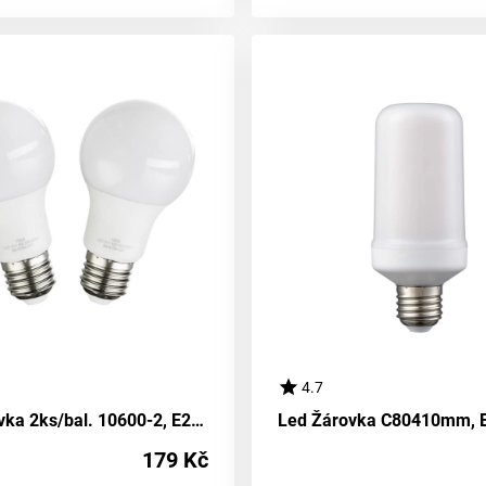
4.7
Led Žárovka 2ks/bal. 10600-2, E27, 9 Watt
179 Kč