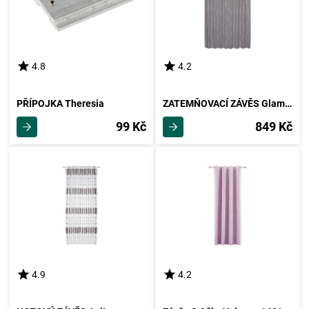
4.8
4.2
PŘÍPOJKA Theresia
ZATEMŇOVACÍ ZÁVĚS Glamour, 140/245 Cm
99 Kč
849 Kč
4.9
4.2