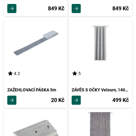
849 Kč
849 Kč
4.2
5
ZAŽEHLOVACÍ PÁSKA 5m
ZÁVĚS S OČKY Velours, 140/245cm, Šedá
20 Kč
499 Kč