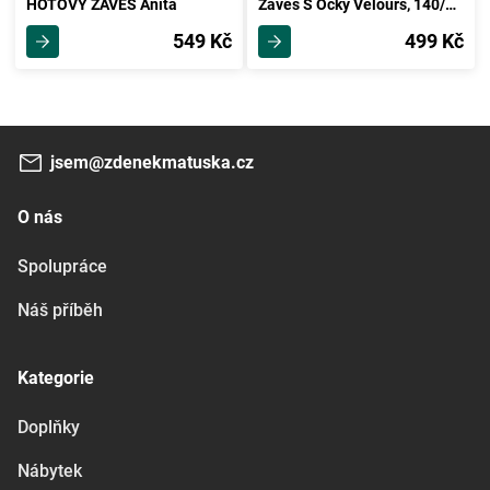
HOTOVÝ ZÁVĚS Anita
Závěs S Očky Velours, 140/245cm, Orgovánová
549 Kč
499 Kč
jsem@zdenekmatuska.cz
O nás
Spolupráce
Náš příběh
Kategorie
Doplňky
Nábytek