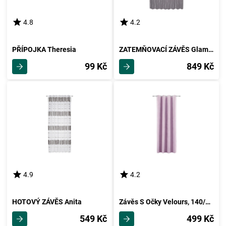
4.8
4.2
PŘÍPOJKA Theresia
ZATEMŇOVACÍ ZÁVĚS Glamour, 140/245 Cm
99 Kč
849 Kč
4.9
4.2
HOTOVÝ ZÁVĚS Anita
Závěs S Očky Velours, 140/245cm, Orgovánová
549 Kč
499 Kč