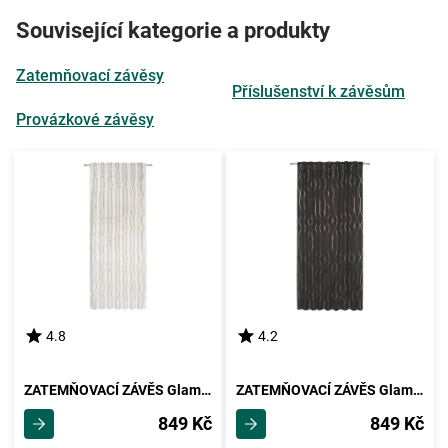
Související kategorie a produkty
Zatemňovací závěsy
Příslušenství k závěsům
Provázkové závěsy
4.8
4.2
ZATEMŇOVACÍ ZÁVĚS Glamour, 140/245 Cm
ZATEMŇOVACÍ ZÁVĚS Glamour, 140/245 Cm
849 Kč
849 Kč