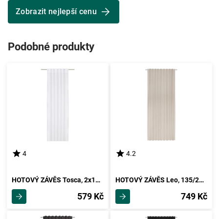
Zobrazit nejlepší cenu
Podobné produkty
4
4.2
HOTOVÝ ZÁVĚS Tosca, 2x140/245cm, Bílá
HOTOVÝ ZÁVĚS Leo, 135/255cm, Písková
579 Kč
749 Kč