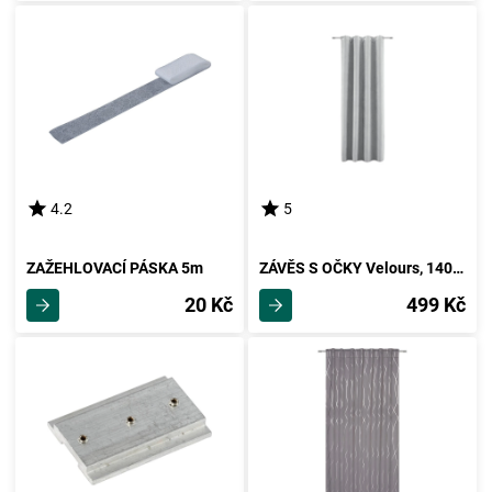
4.2
5
ZAŽEHLOVACÍ PÁSKA 5m
ZÁVĚS S OČKY Velours, 140/245cm, Šedá
20 Kč
499 Kč