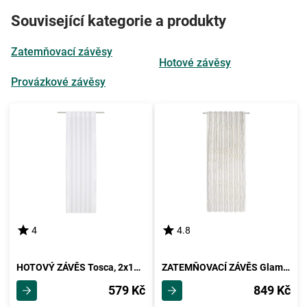
Související kategorie a produkty
Zatemňovací závěsy
Hotové závěsy
Provázkové závěsy
4
4.8
HOTOVÝ ZÁVĚS Tosca, 2x140/245cm, Bílá
ZATEMŇOVACÍ ZÁVĚS Glamour, 140/245 Cm
579 Kč
849 Kč