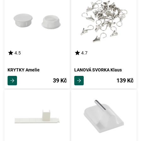
4.5
4.7
KRYTKY Amelie
LANOVÁ SVORKA Klaus
39 Kč
139 Kč