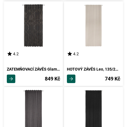
4.2
4.2
ZATEMŇOVACÍ ZÁVĚS Glamour, 140/245 Cm
HOTOVÝ ZÁVĚS Leo, 135/255cm, Písková
849 Kč
749 Kč