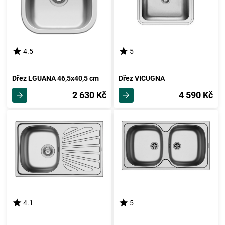
4.5
5
Dřez LGUANA 46,5x40,5 cm
Dřez VICUGNA
2 630 Kč
4 590 Kč
4.1
5