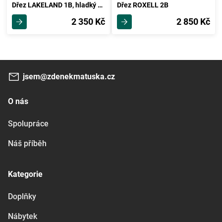
Dřez LAKELAND 1B, hladký povrch
Dřez ROXELL 2B
2 350 Kč
2 850 Kč
jsem@zdenekmatuska.cz
O nás
Spolupráce
Náš příběh
Kategorie
Doplňky
Nábytek