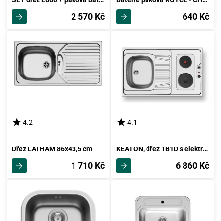
SET dřez E860 + páková baterie ROYCE-CHROM
Baterie páková ROYCE - CHROM
2 570 Kč
640 Kč
4.2
4.1
Dřez LATHAM 86x43,5 cm
KEATON, dřez 1B1D s elektrickým vařičem
1 710 Kč
6 860 Kč