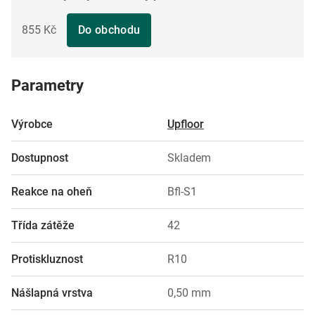
855 Kč
Do obchodu
Parametry
Výrobce
Upfloor
Dostupnost
Skladem
Reakce na oheň
Bfl-S1
Třída zátěže
42
Protiskluznost
R10
Nášlapná vrstva
0,50 mm