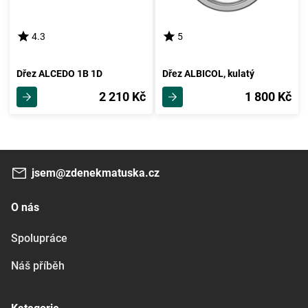
4.3
5
Dřez ALCEDO 1B 1D
Dřez ALBICOL, kulatý
2 210 Kč
1 800 Kč
jsem@zdenekmatuska.cz
O nás
Spolupráce
Náš příběh