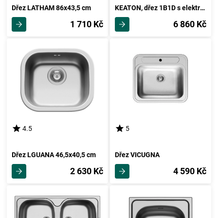
Dřez LATHAM 86x43,5 cm
KEATON, dřez 1B1D s elektrickým vařičem
1 710 Kč
6 860 Kč
4.5
5
Dřez LGUANA 46,5x40,5 cm
Dřez VICUGNA
2 630 Kč
4 590 Kč