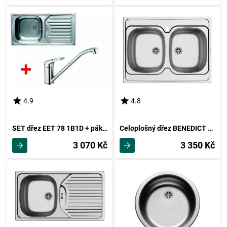
4.9
4.8
SET dřez EET 78 1B1D + páková baterie ROYCE-CHROM
Celoplošný dřez BENEDICT (80x60) 2B
3 070 Kč
3 350 Kč