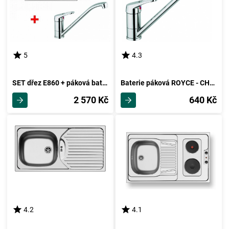
5
4.3
SET dřez E860 + páková baterie ROYCE-CHROM
Baterie páková ROYCE - CHROM
2 570 Kč
640 Kč
4.2
4.1