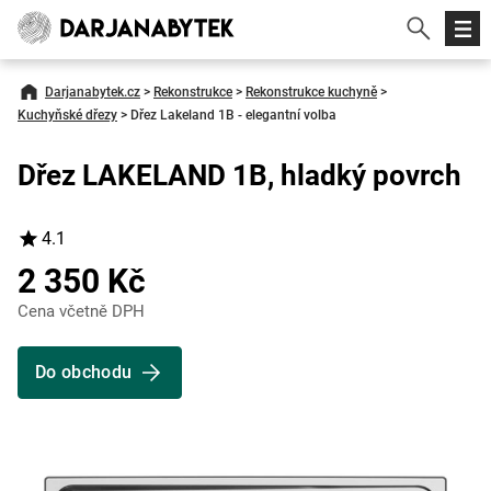
Darjanabytek.cz
>
Rekonstrukce
>
Rekonstrukce kuchyně
>
Kuchyňské dřezy
>
Dřez Lakeland 1B - elegantní volba
Dřez LAKELAND 1B, hladký povrch
4.1
2 350 Kč
Cena včetně DPH
Do obchodu