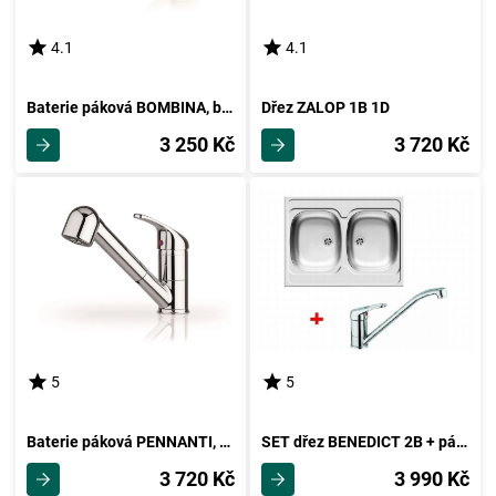
4.1
4.1
Baterie páková BOMBINA, béžová
Dřez ZALOP 1B 1D
3 250 Kč
3 720 Kč
5
5
Baterie páková PENNANTI, chrom
SET dřez BENEDICT 2B + páková baterie ROYCE - CHROM
3 720 Kč
3 990 Kč