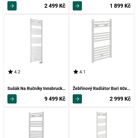
2 499 Kč
1 899 Kč
4.2
4.1
Sušák Na Ručníky Innsbruck I550 Šířka 55cm
Žebřinový Radiátor Bari 60x80,3 Cm
9 499 Kč
2 999 Kč