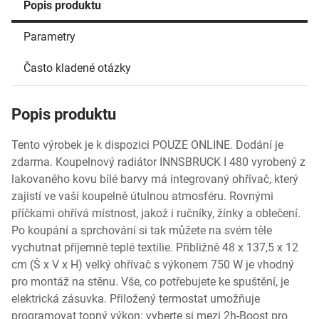
Popis produktu
Parametry
Často kladené otázky
Popis produktu
Tento výrobek je k dispozici POUZE ONLINE. Dodání je
zdarma. Koupelnový radiátor INNSBRUCK I 480 vyrobený z
lakovaného kovu bílé barvy má integrovaný ohřívač, který
zajistí ve vaší koupelně útulnou atmosféru. Rovnými
příčkami ohřívá místnost, jakož i ručníky, žínky a oblečení.
Po koupání a sprchování si tak můžete na svém těle
vychutnat příjemně teplé textilie. Přibližně 48 x 137,5 x 12
cm (Š x V x H) velký ohřívač s výkonem 750 W je vhodný
pro montáž na stěnu. Vše, co potřebujete ke spuštění, je
elektrická zásuvka. Přiložený termostat umožňuje
programovat topný výkon: vyberte si mezi 2h-Boost pro