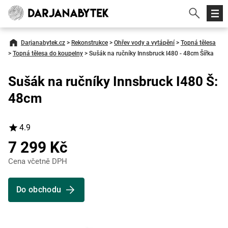
Darjanabytek.cz
>
Rekonstrukce
>
Ohřev vody a vytápění
>
Topná tělesa
>
Topná tělesa do koupelny
>
Sušák na ručníky Innsbruck I480 - 48cm Šířka
Sušák na ručníky Innsbruck I480 Š:
48cm
4.9
7 299 Kč
Cena včetně DPH
Do obchodu