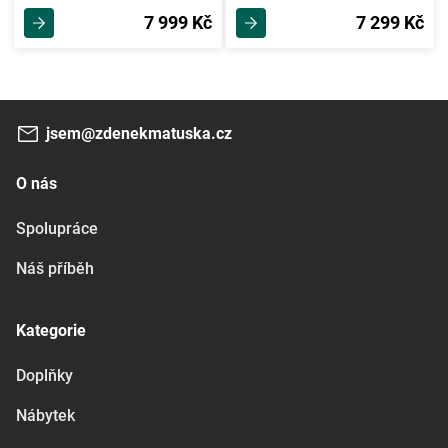
7 999 Kč
7 299 Kč
jsem@zdenekmatuska.cz
O nás
Spolupráce
Náš příběh
Kategorie
Doplňky
Nábytek