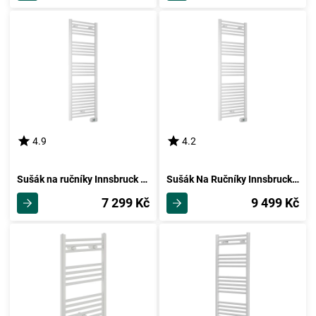
4.9
4.2
Sušák na ručníky Innsbruck I480 Š: 48cm
Sušák Na Ručníky Innsbruck I550 Šířka 55cm
7 299 Kč
9 499 Kč