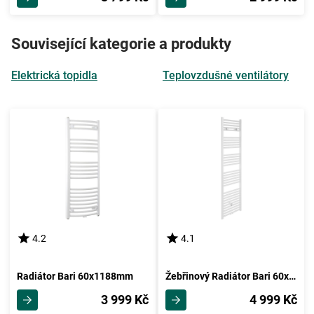
Související kategorie a produkty
Elektrická topidla
Teplovzdušné ventilátory
4.2
4.1
Radiátor Bari 60x1188mm
Žebřinový Radiátor Bari 60x178,5 Cm
3 999 Kč
4 999 Kč