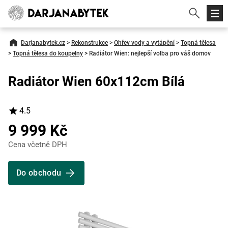
Darjanabytek.cz
>
Rekonstrukce
>
Ohřev vody a vytápění
>
Topná tělesa
>
Topná tělesa do koupelny
>
Radiátor Wien: nejlepší volba pro váš domov
Radiátor Wien 60x112cm Bílá
4.5
9 999 Kč
Cena včetně DPH
Do obchodu