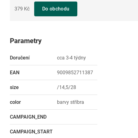
379 Kč
Do obchodu
Parametry
Doručení
cca 3-4 týdny
EAN
9009852711387
size
/14,5/28
color
barvy stříbra
CAMPAIGN_END
CAMPAIGN_START