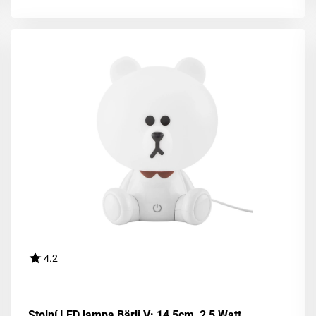
4.2
Stolní LED lampa Bärli V: 14,5cm, 2,5 Watt