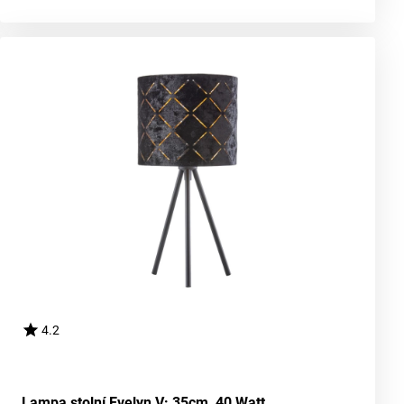
4.2
Lampa stolní Evelyn V: 35cm, 40 Watt