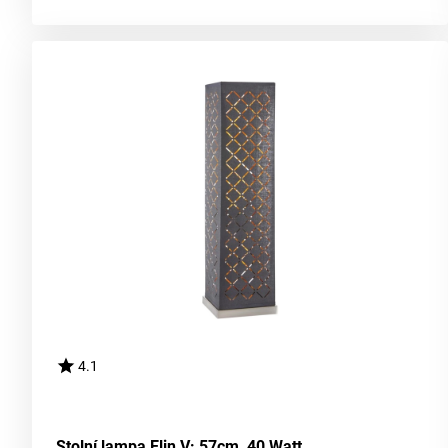
4.1
Stolní lampa Elin V: 57cm, 40 Watt