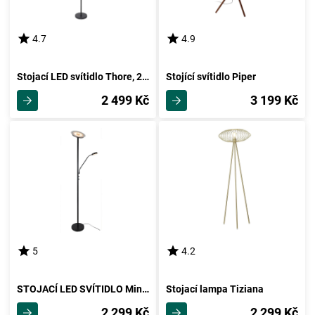
4.7
4.9
Stojací LED svítidlo Thore, 22/175cm
Stojící svítidlo Piper
2 499 Kč
3 199 Kč
5
4.2
STOJACÍ LED SVÍTIDLO Minn, 26/180cm
Stojací lampa Tiziana
2 299 Kč
2 299 Kč