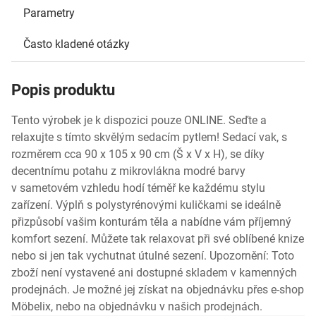
Parametry
Často kladené otázky
Popis produktu
Tento výrobek je k dispozici pouze ONLINE. Seďte a
relaxujte s tímto skvělým sedacím pytlem! Sedací vak, s
rozměrem cca 90 x 105 x 90 cm (Š x V x H), se díky
decentnímu potahu z mikrovlákna modré barvy
v sametovém vzhledu hodí téměř ke každému stylu
zařízení. Výplň s polystyrénovými kuličkami se ideálně
přizpůsobí vašim konturám těla a nabídne vám příjemný
komfort sezení. Můžete tak relaxovat při své oblíbené knize
nebo si jen tak vychutnat útulné sezení. Upozornění: Toto
zboží není vystavené ani dostupné skladem v kamenných
prodejnách. Je možné jej získat na objednávku přes e-shop
Möbelix, nebo na objednávku v našich prodejnách.