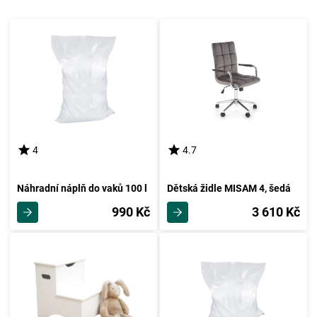
4
4.7
Náhradní náplň do vaků 100 l
Dětská židle MISAM 4, šedá
990 Kč
3 610 Kč