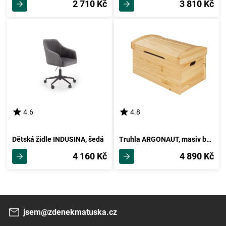
2 710 Kč
3 810 Kč
4.6
4.8
Dětská židle INDUSINA, šedá
Truhla ARGONAUT, masiv borovice, moření: …
4 160 Kč
4 890 Kč
jsem@zdenekmatuska.cz