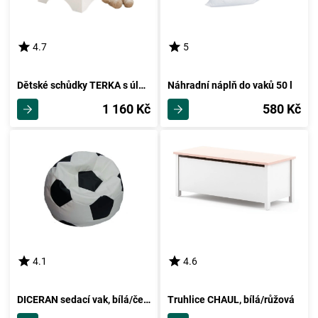
4.7
5
Dětské schůdky TERKA s úložným prostorem, bílá
Náhradní náplň do vaků 50 l
1 160 Kč
580 Kč
4.1
4.6
DICERAN sedací vak, bílá/černá
Truhlice CHAUL, bílá/růžová