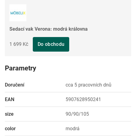
Sedací vak Verona: modrá královna
1 699 Kč
Do obchodu
Parametry
Doručení
cca 5 pracovních dnů
EAN
5907628950241
size
90/90/105
color
modrá