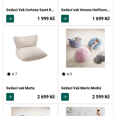
Sedací Vak Cortona Samt Růžová
Sedací vak Verona Hořčicová Žlutá
1 999 Kč
1 699 Kč
4.7
4.5
Sedací vak Marta
Sedací Vak Mario Modrá
2 699 Kč
2 599 Kč