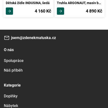
Dětská židle INDUSINA, šedá
Truhla ARGONAUT, masiv borovice, moření: …
4 160 Kč
4 890 Kč
jsem@zdenekmatuska.cz
O nás
Spolupráce
Náš příběh
Kategorie
Doplňky
Nábytek