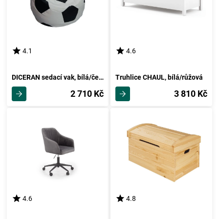
4.1
4.6
DICERAN sedací vak, bílá/černá
Truhlice CHAUL, bílá/růžová
2 710 Kč
3 810 Kč
4.6
4.8