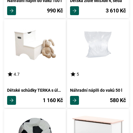
Náhradní náplň do vaků 100 l
Dětská židle MISAM 4, šedá
990 Kč
3 610 Kč
4.7
5
Dětské schůdky TERKA s úložným prostorem, bílá
Náhradní náplň do vaků 50 l
1 160 Kč
580 Kč