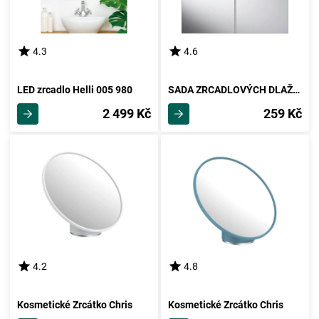
4.3
4.6
LED zrcadlo Helli 005 980
SADA ZRCADLOVÝCH DLAŽDIC Quattro Silber 108-102
2 499 Kč
259 Kč
4.2
4.8
Kosmetické Zrcátko Chris
Kosmetické Zrcátko Chris