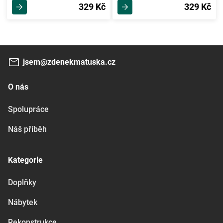
329 Kč
329 Kč
jsem@zdenekmatuska.cz
O nás
Spolupráce
Náš příběh
Kategorie
Doplňky
Nábytek
Rekonstrukce