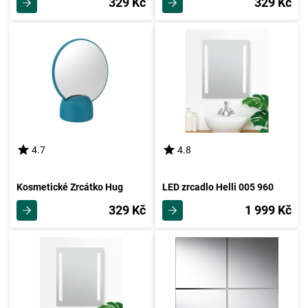
329 Kč
329 Kč
4.7
4.8
Kosmetické Zrcátko Hug
LED zrcadlo Helli 005 960
329 Kč
1 999 Kč