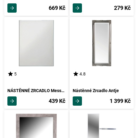
669 Kč
279 Kč
5
4.8
NÁSTĚNNÉ ZRCADLO Messina
Nástěnné Zrcadlo Antje
439 Kč
1 399 Kč