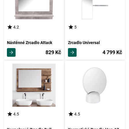
4.2
5
Nástěnné Zrcadlo Attack
Zrcadlo Universal
829 Kč
4 799 Kč
4.5
4.5