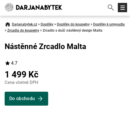
Darjanabytek.cz
>
Doplňky
>
Doplňky do koupelny
>
Doplňky k umyvadlu
>
Zrcadla do koupelny
>
Zrcadlo s duší: nástěnný design Malta
Nástěnné Zrcadlo Malta
4.7
1 499 Kč
Cena včetně DPH
Do obchodu