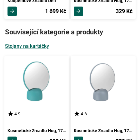
Koupelnové Zrcadlo Dell
Kosmetické Zrcadlo Hug, 17/19,8/8,5cm, Bílá
1 699 Kč
329 Kč
Související kategorie a produkty
Stojany na kartáčky
4.9
4.6
Kosmetické Zrcadlo Hug, 17/19,8/8,5cm, Mátová
Kosmetické Zrcadlo Hug, 17/19,8/8,5cm, Šedá