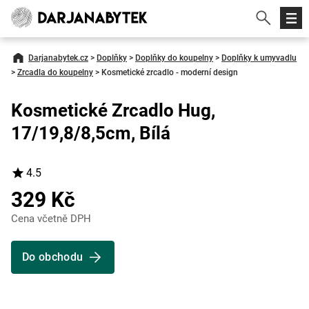
Darjanabytek.cz
>
Doplňky
>
Doplňky do koupelny
>
Doplňky k umyvadlu
>
Zrcadla do koupelny
>
Kosmetické zrcadlo - moderní design
Kosmetické Zrcadlo Hug,
17/19,8/8,5cm, Bílá
4.5
329 Kč
Cena včetně DPH
Do obchodu