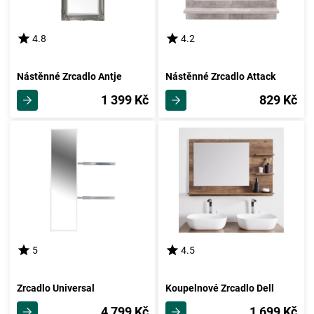
4.8
4.2
Nástěnné Zrcadlo Antje
Nástěnné Zrcadlo Attack
1 399 Kč
829 Kč
5
4.5
Zrcadlo Universal
Koupelnové Zrcadlo Dell
4 799 Kč
1 699 Kč