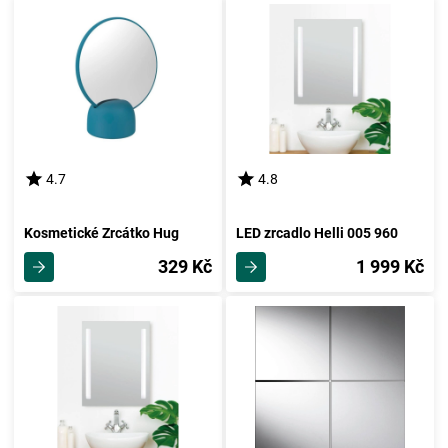
4.7
4.8
Kosmetické Zrcátko Hug
LED zrcadlo Helli 005 960
329 Kč
1 999 Kč