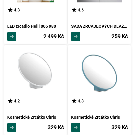
4.3
4.6
LED zrcadlo Helli 005 980
SADA ZRCADLOVÝCH DLAŽDIC Quattro Silber 108-102
2 499 Kč
259 Kč
4.2
4.8
Kosmetické Zrcátko Chris
Kosmetické Zrcátko Chris
329 Kč
329 Kč