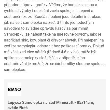
případnou úpravu grafiky. Věříme, že budete s cenou a
rychlostí výroby i odeslání zcela spokojeni. Lepení a
odstranění ze zdi Součástí balení jsou detailní instrukce,
jak nalepit samolepku na zeď. S tímto jednoduchým
návodem to zvládne opravdu každý za pár minut.
Samolepku lze nalepit také na jiné rovné povrchy, jako je
například sklo, kov, plast či dřevo/nábytek. Při nalepení na
zeď lze samolepku odstranit bez poškození omítky. Pokud
má však zeď více nátěrů (řádově 4-6 a více), může být
aplikace samolepky složitější a v případě jejího
odstraňování je možné, že se část omítky sloupne spolu se
samolepkou.
Lepy.cz Samolepka na zeď Minecraft - 85x14cm,
světle žlutá