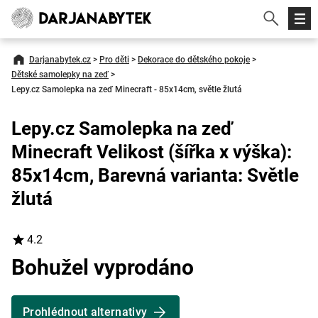
Darjanabytek.cz
>
Pro děti
>
Dekorace do dětského pokoje
>
Dětské samolepky na zeď
>
Lepy.cz Samolepka na zeď Minecraft - 85x14cm, světle žlutá
Lepy.cz Samolepka na zeď
Minecraft Velikost (šířka x výška):
85x14cm, Barevná varianta: Světle
žlutá
4.2
Bohužel vyprodáno
Prohlédnout alternativy