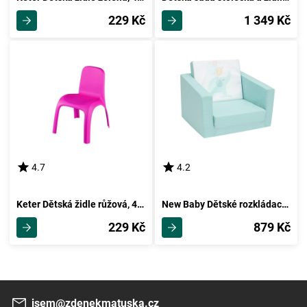
229 Kč
1 349 Kč
4.7
4.2
Keter Dětská židle růžová, 43 x 39 x 53 cm
New Baby Dětské rozkládací křesílko Elephant, mátová
229 Kč
879 Kč
jsem@zdenekmatuska.cz