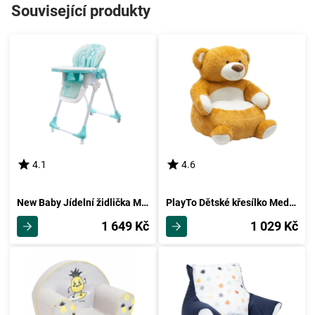
Související produkty
4.1
4.6
New Baby Jídelní židlička Minty Fox - ekokůže s vložkou pro menší děti
PlayTo Dětské křesílko Medvídek, 50 x 50 x 58 cm
1 649 Kč
1 029 Kč