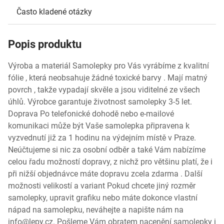
Často kladené otázky
Popis produktu
Výroba a materiál Samolepky pro Vás vyrábíme z kvalitní
fólie , která neobsahuje žádné toxické barvy . Mají matný
povrch , takže vypadají skvěle a jsou viditelné ze všech
úhlů. Výrobce garantuje životnost samolepky 3-5 let.
Doprava Po telefonické dohodě nebo e-mailové
komunikaci může být Vaše samolepka připravena k
vyzvednutí již za 1 hodinu na výdejním místě v Praze.
Neúčtujeme si nic za osobní odběr a také Vám nabízíme
celou řadu možností dopravy, z nichž pro většinu platí, že i
při nižší objednávce máte dopravu zcela zdarma . Další
možnosti velikostí a variant Pokud chcete jiný rozměr
samolepky, upravit grafiku nebo máte dokonce vlastní
nápad na samolepku, neváhejte a napište nám na
info@lepy.cz. Pošleme Vám obratem nacenění samolepky i