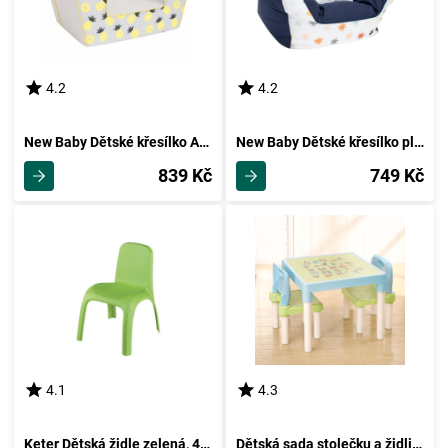
4.2
4.2
New Baby Dětské křesílko Ananas
New Baby Dětské křesílko plněné kuličkami, modrá
839 Kč
749 Kč
4.1
4.3
Keter Dětská židle zelená, 43 x 39 x 53 cm
Dětská sada stolečku a židliček Balto 3 ks, modrá