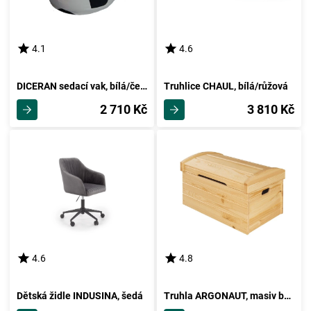
4.1
4.6
DICERAN sedací vak, bílá/černá
Truhlice CHAUL, bílá/růžová
2 710 Kč
3 810 Kč
4.6
4.8
Dětská židle INDUSINA, šedá
Truhla ARGONAUT, masiv borovice, moření: …