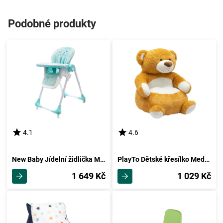
Podobné produkty
4.1
4.6
New Baby Jídelní židlička Minty Fox - ekokůže s vložkou pro menší děti
PlayTo Dětské křesílko Medvídek, 50 x 50 x 58 cm
1 649 Kč
1 029 Kč