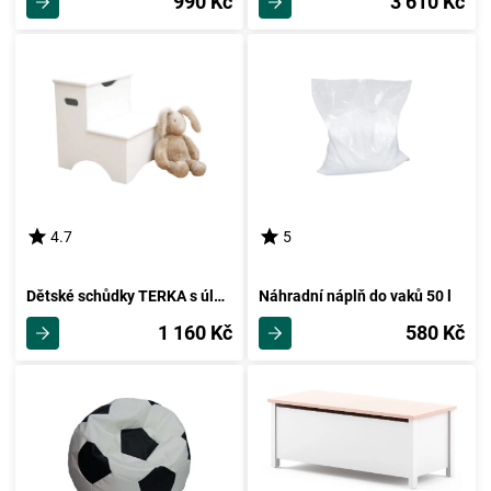
990 Kč
3 610 Kč
4.7
5
Dětské schůdky TERKA s úložným prostorem, bílá
Náhradní náplň do vaků 50 l
1 160 Kč
580 Kč