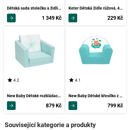
Dětská sada stolečku a židliček Balto 3 ks, modrá
Keter Dětská židle růžová, 43 x 39 x 53 cm
1 349 Kč
229 Kč
4.2
4.1
New Baby Dětské rozkládací křesílko Elephant, mátová
New Baby Dětské křesílko z Minky Liška mátová, 42 x 53 cm
879 Kč
799 Kč
Související kategorie a produkty