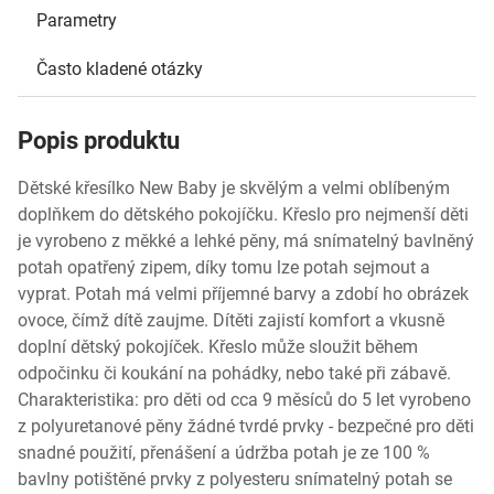
Parametry
Často kladené otázky
Popis produktu
Dětské křesílko New Baby je skvělým a velmi oblíbeným
doplňkem do dětského pokojíčku. Křeslo pro nejmenší děti
je vyrobeno z měkké a lehké pěny, má snímatelný bavlněný
potah opatřený zipem, díky tomu lze potah sejmout a
vyprat. Potah má velmi příjemné barvy a zdobí ho obrázek
ovoce, čímž dítě zaujme. Dítěti zajistí komfort a vkusně
doplní dětský pokojíček. Křeslo může sloužit během
odpočinku či koukání na pohádky, nebo také při zábavě.
Charakteristika: pro děti od cca 9 měsíců do 5 let vyrobeno
z polyuretanové pěny žádné tvrdé prvky - bezpečné pro děti
snadné použití, přenášení a údržba potah je ze 100 %
bavlny potištěné prvky z polyesteru snímatelný potah se