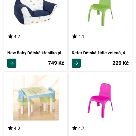
4.2
4.1
New Baby Dětské křesílko plněné kuličkami, modrá
Keter Dětská židle zelená, 43 x 39 x 53 cm
749 Kč
229 Kč
4.3
4.7