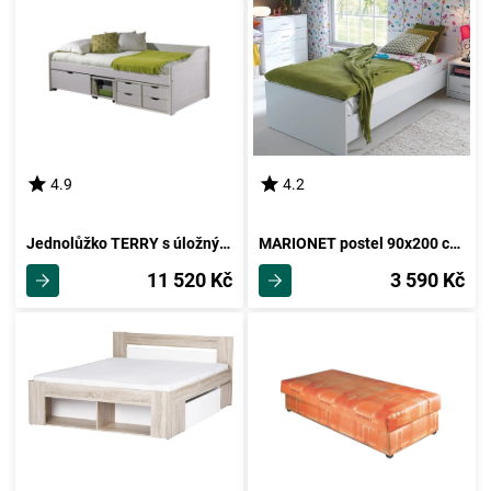
4.9
4.2
Jednolůžko TERRY s úložnými prostory včetně roštu, masiv borovice/ bílý lak
MARIONET postel 90x200 cm, bílá, 5 let záruka
11 520 Kč
3 590 Kč