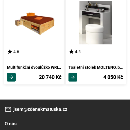
4.6
4.5
Multifunkční dvoulůžko WRIGHTSON 160x200 cm, masiv borovice
Toaletní stolek MOLTENO, bílá/černý lesk, 5 let záruka
20 740 Kč
4 050 Kč
jsem@zdenekmatuska.cz
O nás