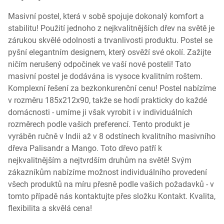
Masivní postel, která v sobě spojuje dokonalý komfort a
stabilitu! Použití jednoho z nejkvalitnějších dřev na světě je
zárukou skvělé odolnosti a trvanlivosti produktu. Postel se
pyšní elegantním designem, který osvěží své okolí. Zažijte
ničím nerušený odpočinek ve vaší nové posteli! Tato
masivní postel je dodávána is vysoce kvalitním roštem.
Komplexní řešení za bezkonkurenční cenu! Postel nabízíme
v rozměru 185x212x90, takže se hodí prakticky do každé
domácnosti - umíme ji však vyrobit i v individuálních
rozměrech podle vašich preferencí. Tento produkt je
vyráběn ručně v Indii až v 8 odstínech kvalitního masivního
dřeva Palisandr a Mango. Toto dřevo patří k
nejkvalitnějším a nejtvrdším druhům na světě! Svým
zákazníkům nabízíme možnost individuálního provedení
všech produktů na míru přesně podle vašich požadavků - v
tomto případě nás kontaktujte přes složku Kontakt. Kvalita,
flexibilita a skvělá cena!