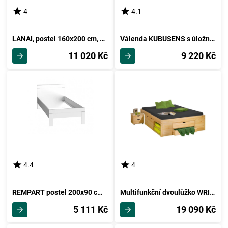
4
4.1
LANAI, postel 160x200 cm, dub sonoma/bílá
Válenda KUBUSENS s úložným prostorem, oranžový vzor
11 020 Kč
9 220 Kč
4.4
4
REMPART postel 200x90 cm, bílá, 5 let záruka
Multifunkční dvoulůžko WRIGHTSON 140x200 cm, masiv borovice
5 111 Kč
19 090 Kč