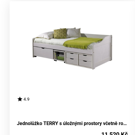
4.9
Jednolůžko TERRY s úložnými prostory včetně roštu, masiv borovice/ bílý lak
11 520 Kč