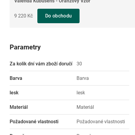
Válenda Kubusens - Oranžový Vzor
9 220 Kč
Do obchodu
Parametry
Za kolik dní vám zboží doručí
30
Barva
Barva
lesk
lesk
Materiál
Materiál
Požadované vlastnosti
Požadované vlastnosti