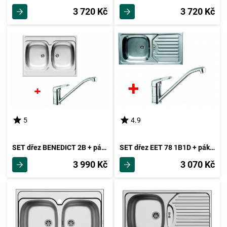
3 720 Kč
3 720 Kč
5
4.9
SET dřez BENEDICT 2B + páková baterie ROYCE - CHROM
SET dřez EET 78 1B1D + páková baterie ROYCE-CHROM
3 990 Kč
3 070 Kč