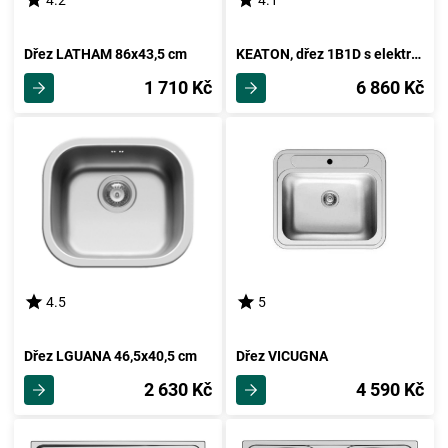
4.2
4.1
Dřez LATHAM 86x43,5 cm
KEATON, dřez 1B1D s elektrickým vařičem
1 710 Kč
6 860 Kč
4.5
5
Dřez LGUANA 46,5x40,5 cm
Dřez VICUGNA
2 630 Kč
4 590 Kč