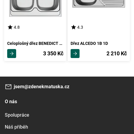
4.8
4.3
Celoplošný dřez BENEDICT (80x60) 2B
Dřez ALCEDO 1B 1D
3 350 Kč
2 210 Kč
jsem@zdenekmatuska.cz
O nás
Spolupráce
Náš příběh