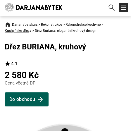
Darjanabytek.cz
>
Rekonstrukce
>
Rekonstrukce kuchyně
>
Kuchyňské dřezy
>
Dřez Buriana: elegantní kruhový design
Dřez BURIANA, kruhový
4.1
2 580 Kč
Cena včetně DPH
Do obchodu