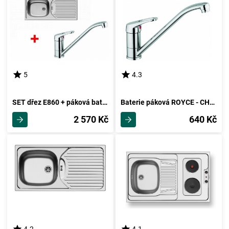
5
4.3
SET dřez E860 + páková baterie ROYCE-CHROM
Baterie páková ROYCE - CHROM
2 570 Kč
640 Kč