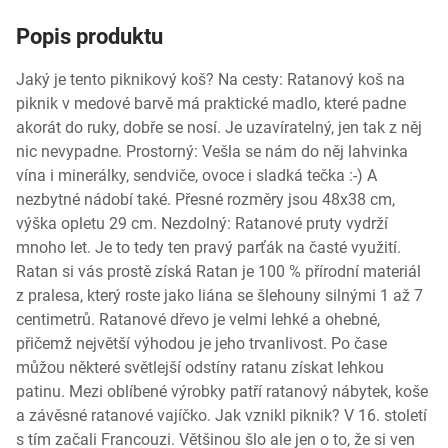
Popis produktu
Jaký je tento piknikový koš? Na cesty: Ratanový koš na
piknik v medové barvě má praktické madlo, které padne
akorát do ruky, dobře se nosí. Je uzavíratelný, jen tak z něj
nic nevypadne. Prostorný: Vešla se nám do něj lahvinka
vína i minerálky, sendviče, ovoce i sladká tečka :-) A
nezbytné nádobí také. Přesné rozměry jsou 48x38 cm,
výška opletu 29 cm. Nezdolný: Ratanové pruty vydrží
mnoho let. Je to tedy ten pravý parťák na časté využití.
Ratan si vás prostě získá Ratan je 100 % přírodní materiál
z pralesa, který roste jako liána se šlehouny silnými 1 až 7
centimetrů. Ratanové dřevo je velmi lehké a ohebné,
přičemž největší výhodou je jeho trvanlivost. Po čase
můžou některé světlejší odstíny ratanu získat lehkou
patinu. Mezi oblíbené výrobky patří ratanový nábytek, koše
a závěsné ratanové vajíčko. Jak vznikl piknik? V 16. století
s tím začali Francouzi. Většinou šlo ale jen o to, že si ven