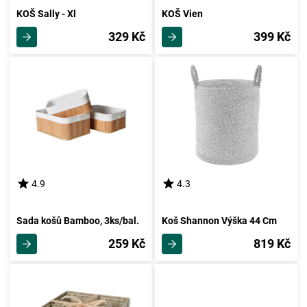
KOŠ Sally - Xl
KOŠ Vien
329 Kč
399 Kč
4.9
4.3
Sada košů Bamboo, 3ks/bal.
Koš Shannon Výška 44 Cm
259 Kč
819 Kč