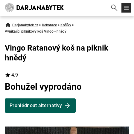
Darjanabytek.cz
>
Dekorace
>
Košíky
>
Vynikající piknikový koš Vingo - hnědý
Vingo Ratanový koš na piknik
hnědý
4.9
Bohužel vyprodáno
Prohlédnout alternativy