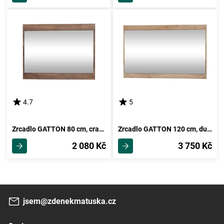
4.7
5
Zrcadlo GATTON 80 cm, craft tobaco, 5 let záruka
Zrcadlo GATTON 120 cm, dub sonoma, 5 let záruka
2 080 Kč
3 750 Kč
jsem@zdenekmatuska.cz