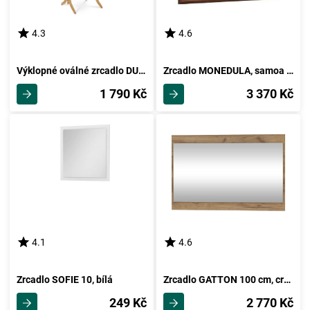
4.3
4.6
Výklopné oválné zrcadlo DUMAI, dub
Zrcadlo MONEDULA, samoa king
1 790 Kč
3 370 Kč
4.1
4.6
Zrcadlo SOFIE 10, bílá
Zrcadlo GATTON 100 cm, craft zlatý, 5 let záruka
249 Kč
2 770 Kč