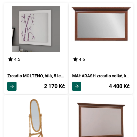
4.5
4.6
Zrcadlo MOLTENO, bílá, 5 let záruka
MAHARASH zrcadlo velké, kaštan, 5 let záruka
2 170 Kč
4 400 Kč