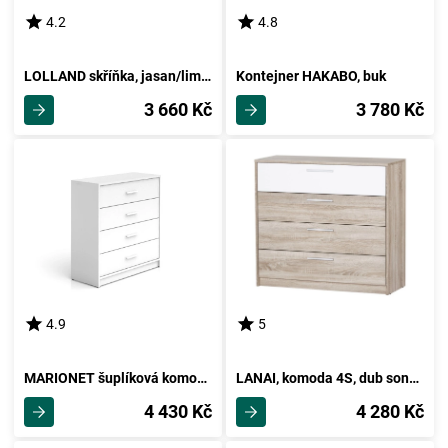
4.2
4.8
LOLLAND skříňka, jasan/limetka, 5 let záruka
Kontejner HAKABO, buk
3 660 Kč
3 780 Kč
4.9
5
MARIONET šuplíková komoda, bílá, 5 let záruka
LANAI, komoda 4S, dub sonoma/bílá
4 430 Kč
4 280 Kč