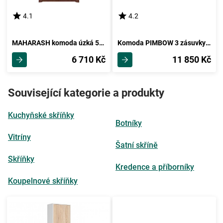
4.1
4.2
MAHARASH komoda úzká 5S, kaštan
Komoda PIMBOW 3 zásuvky + 3 dveře, masiv borovice, vosk
6 710 Kč
11 850 Kč
Související kategorie a produkty
Kuchyňské skříňky
Botníky
Vitríny
Šatní skříně
Skříňky
Kredence a příborníky
Koupelnové skříňky