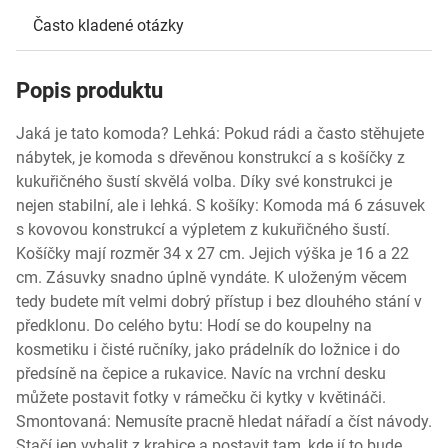
Často kladené otázky
Popis produktu
Jaká je tato komoda? Lehká: Pokud rádi a často stěhujete
nábytek, je komoda s dřevěnou konstrukcí a s košíčky z
kukuřičného šustí skvělá volba. Díky své konstrukci je
nejen stabilní, ale i lehká. S košíky: Komoda má 6 zásuvek
s kovovou konstrukcí a výpletem z kukuřičného šustí.
Košíčky mají rozměr 34 x 27 cm. Jejich výška je 16 a 22
cm. Zásuvky snadno úplně vyndáte. K uloženým věcem
tedy budete mít velmi dobrý přístup i bez dlouhého stání v
předklonu. Do celého bytu: Hodí se do koupelny na
kosmetiku i čisté ručníky, jako prádelník do ložnice i do
předsíně na čepice a rukavice. Navíc na vrchní desku
můžete postavit fotky v rámečku či kytky v květináči.
Smontovaná: Nemusíte pracně hledat nářadí a číst návody.
Stačí jen vybalit z krabice a postavit tam, kde jí to bude