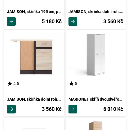
JAMISON, skříňka 195 cm, pravá, dub sonoma
JAMISON, skříňka dolní roh. 100 s pracovní deskou, pravá, d.sonoma DOPRODEJ
5 180 Kč
3 560 Kč
4.5
5
JAMISON, skříňka dolní roh. 100 s pracovní deskou, levá, d.sonoma DOPRODEJ
MARIONET skříň dvoudvéřová, bílá, 5 let záruka
3 560 Kč
6 010 Kč