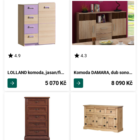
4.9
4.3
LOLLAND komoda, jasan/fialová, 5 let záruka
Komoda DAMARA, dub sonoma sv./dub sonoma tm., 5 let záruka
5 070 Kč
8 090 Kč