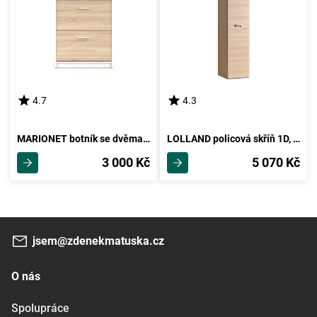
4.7
4.3
MARIONET botník se dvěma výklopy, bílá/dub sonoma, 5 let záruka
LOLLAND policová skříň 1D, jasan/fialová, 5 let záruka
3 000 Kč
5 070 Kč
jsem@zdenekmatuska.cz
O nás
Spolupráce