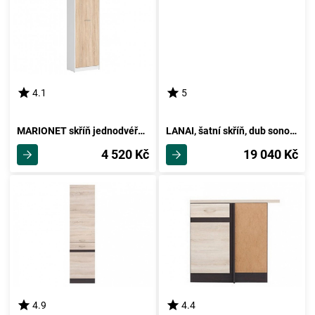
4.1
5
MARIONET skříň jednodvéřová, bílá/dub sonoma, 5 let záruka
LANAI, šatní skříň, dub sonoma/bílá
4 520 Kč
19 040 Kč
4.9
4.4