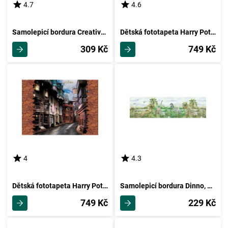
4.7
4.6
Samolepicí bordura Creative, 500 x 14 cm
Dětská fototapeta Harry Potter Marauders Map 252 x 182 cm, 4 díly
309 Kč
749 Kč
4
4.3
Dětská fototapeta Harry Potter Diagon Alley 252 x 182 cm, 4 díly
Samolepicí bordura Dinno, 500 x 9,7 cm
749 Kč
229 Kč