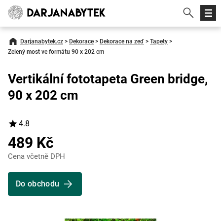
Darjanabytek.cz
>
Dekorace
>
Dekorace na zeď
>
Tapety
>
Zelený most ve formátu 90 x 202 cm
Vertikální fototapeta Green bridge,
90 x 202 cm
4.8
489 Kč
Cena včetně DPH
Do obchodu