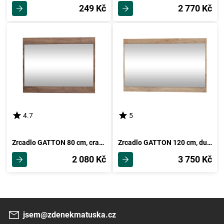
249 Kč
2 770 Kč
4.7
5
Zrcadlo GATTON 80 cm, craft tobaco, 5 let záruka
Zrcadlo GATTON 120 cm, dub sonoma, 5 let záruka
2 080 Kč
3 750 Kč
jsem@zdenekmatuska.cz