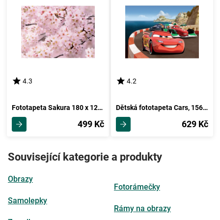
4.3
4.2
Fototapeta Sakura 180 x 127 cm, 1 díl
Dětská fototapeta Cars, 156 x 112 cm
499 Kč
629 Kč
Související kategorie a produkty
Obrazy
Fotorámečky
Samolepky
Rámy na obrazy