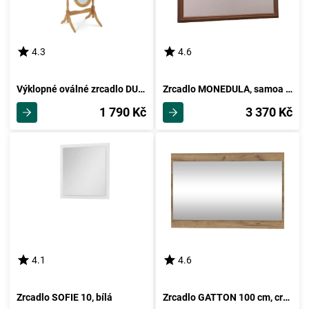
4.3
4.6
Výklopné oválné zrcadlo DUMAI, dub
Zrcadlo MONEDULA, samoa king
1 790 Kč
3 370 Kč
4.1
4.6
Zrcadlo SOFIE 10, bílá
Zrcadlo GATTON 100 cm, craft zlatý, 5 let záruka