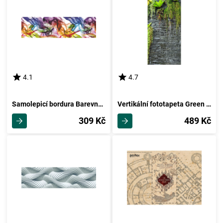
4.1
4.7
Samolepicí bordura Barevný kouř, 500 x 14 cm
Vertikální fototapeta Green in the wall, 90 x 202 cm
309 Kč
489 Kč