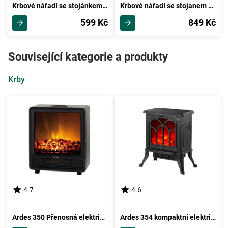
Krbové nářadí se stojánkem 3 díly
Krbové nářadí se stojanem 4 díly
599 Kč
849 Kč
Související kategorie a produkty
Krby
4.7
4.6
Ardes 350 Přenosná elektrická krbová kamna, 44,5 x 37 cm
Ardes 354 kompaktní elektrická krbová kamna