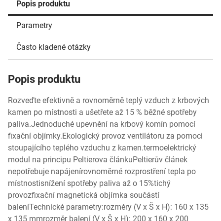
Popis produktu
Parametry
Často kladené otázky
Popis produktu
Rozveďte efektivně a rovnoměrně teplý vzduch z krbových
kamen po místnosti a ušetřete až 15 % běžné spotřeby
paliva.Jednoduché upevnění na krbový komín pomocí
fixační objímky.Ekologický provoz ventilátoru za pomoci
stoupajícího teplého vzduchu z kamen.termoelektrický
modul na principu Peltierova článkuPeltierův článek
nepotřebuje napájenírovnoměrné rozprostření tepla po
místnostisnížení spotřeby paliva až o 15%tichý
provozfixační magnetická objímka součástí
baleníTechnické parametry:rozměry (V x Š x H): 160 x 135
x 135 mmrozměr balení (V x Š x H): 200 x 160 x 200