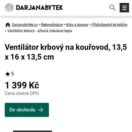
Darjanabytek.cz
>
Rekonstrukce
>
Krby a kamna
>
Příslušenství ke krbům
>
Ventilátor krbový - účinná cirkulace tepla
Ventilátor krbový na kouřovod, 13,5
x 16 x 13,5 cm
5
1 399 Kč
Cena včetně DPH
Do obchodu