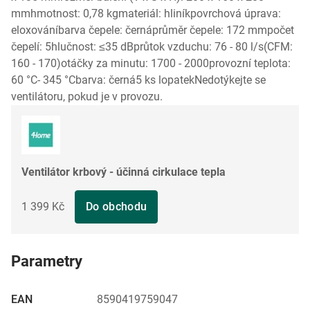
mmhmotnost: 0,78 kgmateriál: hliníkpovrchová úprava:
eloxováníbarva čepele: černáprůměr čepele: 172 mmpočet
čepelí: 5hlučnost: ≤35 dBprůtok vzduchu: 76 - 80 l/s(CFM:
160 - 170)otáčky za minutu: 1700 - 2000provozní teplota:
60 °C- 345 °Cbarva: černá5 ks lopatekNedotýkejte se
ventilátoru, pokud je v provozu.
Ventilátor krbový - účinná cirkulace tepla
1 399 Kč
Do obchodu
Parametry
EAN
8590419759047