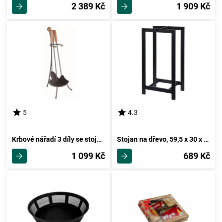
2 389 Kč
1 909 Kč
5
4.3
Krbové nářadí 3 díly se stojanem
Stojan na dřevo, 59,5 x 30 x 22 cm
1 099 Kč
689 Kč