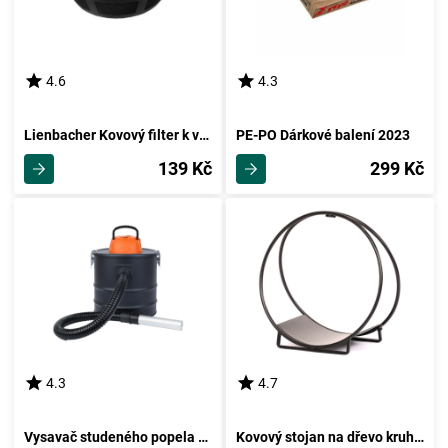
4.6
4.3
Lienbacher Kovový filter k vysavači popela, 18 x 17 cm
PE-PO Dárkové balení 2023
139 Kč
299 Kč
4.3
4.7
Vysavač studeného popela Power 18 l, pohon 1000 W, 650139
Kovový stojan na dřevo kruhový, 50 x 50 x 27 cm