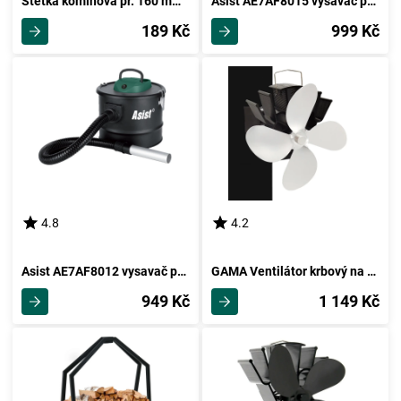
Štětka komínová pr. 160 mm/4 mm, drátěná
Asist AE7AF8015 vysavač popela, 800 W, 15 l
189 Kč
999 Kč
4.8
4.2
Asist AE7AF8012 vysavač popela 800 W, 12 l
GAMA Ventilátor krbový na kouřovod
949 Kč
1 149 Kč